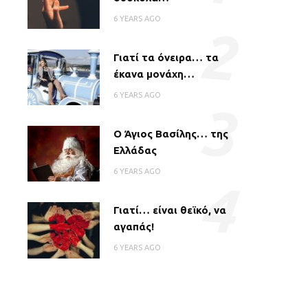
6 YEARS AGO
2
Γιατί τα όνειρα… τα
έκανα μονάχη…
6 YEARS AGO
3
Ο Άγιος Βασίλης… της
Ελλάδας
6 YEARS AGO
4
Γιατί… είναι θεϊκό, να
αγαπάς!
6 YEARS AGO