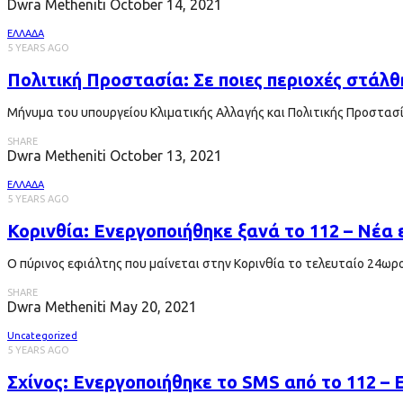
Dwra Metheniti
October 14, 2021
ΕΛΛΑΔΑ
5 YEARS AGO
Πολιτική Προστασία: Σε ποιες περιοχές στάλθ
Μήνυμα του υπουργείου Κλιματικής Αλλαγής και Πολιτικής Προστασί
SHARE
Dwra Metheniti
October 13, 2021
ΕΛΛΑΔΑ
5 YEARS AGO
Κορινθία: Ενεργοποιήθηκε ξανά το 112 – Νέα
Ο πύρινος εφιάλτης που μαίνεται στην Κορινθία το τελευταίο 24ωρο 
SHARE
Dwra Metheniti
May 20, 2021
Uncategorized
5 YEARS AGO
Σχίνος: Ενεργοποιήθηκε το SMS από το 112 – 