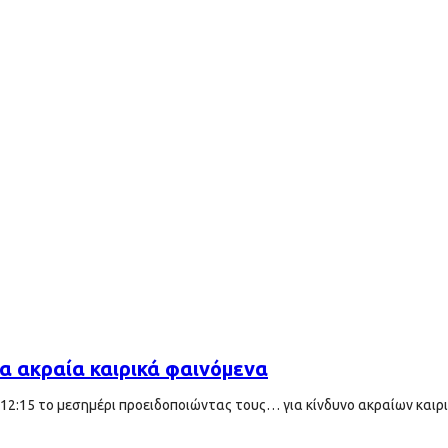
α ακραία καιρικά φαινόμενα
 12:15 το μεσημέρι προειδοποιώντας τους… για κίνδυνο ακραίων καιρ