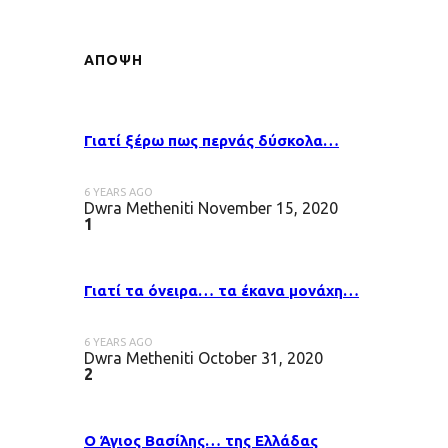
ΑΠΟΨΗ
Γιατί ξέρω πως περνάς δύσκολα…
6 YEARS AGO
Dwra Metheniti
November 15, 2020
1
Γιατί τα όνειρα… τα έκανα μονάχη…
6 YEARS AGO
Dwra Metheniti
October 31, 2020
2
Ο Άγιος Βασίλης… της Ελλάδας