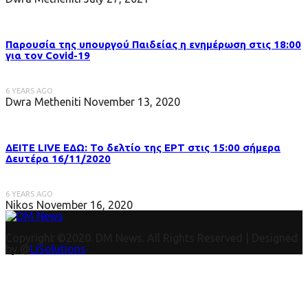
Παρουσία της υπουργού Παιδείας η ενημέρωση στις 18:00
για τον Covid-19
6 YEARS AGO
Dwra Metheniti
November 13, 2020
ΔΕΙΤΕ LIVE ΕΔΩ: Το δελτίο της ΕΡΤ στις 15:00 σήμερα
Δευτέρα 16/11/2020
6 YEARS AGO
Nikos
November 16, 2020
Copyright ©2020. DM News. All Rights Reserved | Designed
by @
LiSolutions