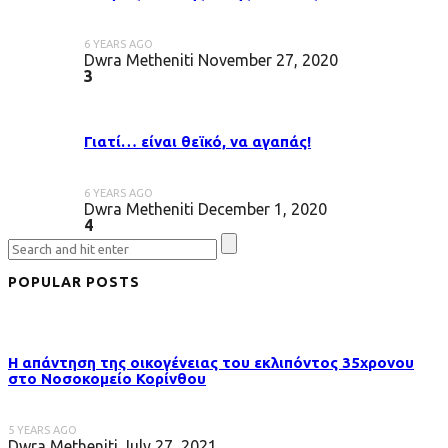
6 YEARS AGO
Dwra Metheniti
November 27, 2020
3
Γιατί… είναι θεϊκό, να αγαπάς!
6 YEARS AGO
Dwra Metheniti
December 1, 2020
4
POPULAR POSTS
Η απάντηση της οικογένειας του εκλιπόντος 35χρονου
στo Νοσοκομείο Κορίνθου
5 YEARS AGO
Dwra Metheniti
July 27, 2021