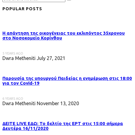
POPULAR POSTS
Η απάντηση της οικογένειας του εκλιπόντος 35χρονου
στo Νοσοκομείο Κορίνθου
5 YEARS AGO
Dwra Metheniti
July 27, 2021
Παρουσία της υπουργού Παιδείας η ενημέρωση στις 18:00
για τον Covid-19
6 YEARS AGO
Dwra Metheniti
November 13, 2020
ΔΕΙΤΕ LIVE ΕΔΩ: Το δελτίο της ΕΡΤ στις 15:00 σήμερα
Δευτέρα 16/11/2020