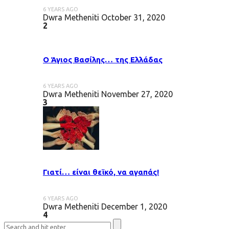
6 YEARS AGO
Dwra Metheniti
October 31, 2020
2
Ο Άγιος Βασίλης… της Ελλάδας
6 YEARS AGO
Dwra Metheniti
November 27, 2020
3
Γιατί… είναι θεϊκό, να αγαπάς!
6 YEARS AGO
Dwra Metheniti
December 1, 2020
4