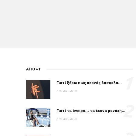
ΑΠΟΨΗ
1
Γιατί ξέρω πως περνάς δύσκολα…
6 YEARS AGO
2
Γιατί τα όνειρα… τα έκανα μονάχη…
6 YEARS AGO