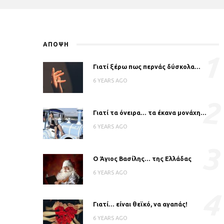
ΑΠΟΨΗ
1
Γιατί ξέρω πως περνάς δύσκολα…
6 YEARS AGO
2
Γιατί τα όνειρα… τα έκανα μονάχη…
6 YEARS AGO
3
Ο Άγιος Βασίλης… της Ελλάδας
6 YEARS AGO
4
Γιατί… είναι θεϊκό, να αγαπάς!
6 YEARS AGO