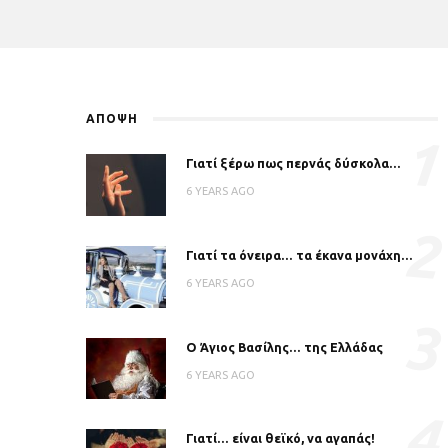
ΑΠΟΨΗ
1
Γιατί ξέρω πως περνάς δύσκολα…
6 YEARS AGO
2
Γιατί τα όνειρα… τα έκανα μονάχη…
6 YEARS AGO
3
Ο Άγιος Βασίλης… της Ελλάδας
6 YEARS AGO
4
Γιατί… είναι θεϊκό, να αγαπάς!