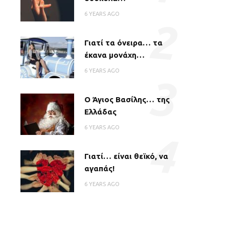
6 YEARS AGO
2
Γιατί τα όνειρα… τα
έκανα μονάχη…
6 YEARS AGO
3
Ο Άγιος Βασίλης… της
Ελλάδας
6 YEARS AGO
4
Γιατί… είναι θεϊκό, να
αγαπάς!
6 YEARS AGO