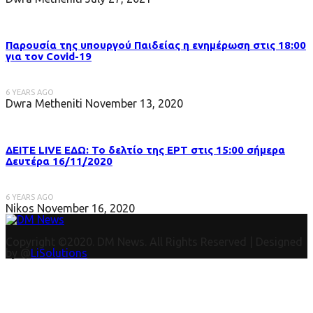
Παρουσία της υπουργού Παιδείας η ενημέρωση στις 18:00
για τον Covid-19
6 YEARS AGO
Dwra Metheniti
November 13, 2020
ΔΕΙΤΕ LIVE ΕΔΩ: Το δελτίο της ΕΡΤ στις 15:00 σήμερα
Δευτέρα 16/11/2020
6 YEARS AGO
Nikos
November 16, 2020
Copyright ©2020. DM News. All Rights Reserved | Designed
by @
LiSolutions