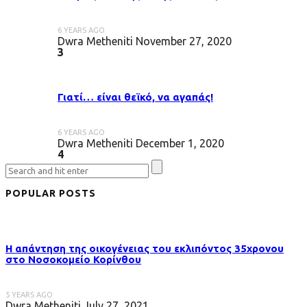
6 YEARS AGO
Dwra Metheniti
November 27, 2020
3
Γιατί… είναι θεϊκό, να αγαπάς!
6 YEARS AGO
Dwra Metheniti
December 1, 2020
4
POPULAR POSTS
Η απάντηση της οικογένειας του εκλιπόντος 35χρονου
στo Νοσοκομείο Κορίνθου
5 YEARS AGO
Dwra Metheniti
July 27, 2021