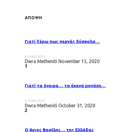
ΑΠΟΨΗ
Γιατί ξέρω πως περνάς δύσκολα…
6 YEARS AGO
Dwra Metheniti
November 15, 2020
1
Γιατί τα όνειρα… τα έκανα μονάχη…
6 YEARS AGO
Dwra Metheniti
October 31, 2020
2
Ο Άγιος Βασίλης… της Ελλάδας