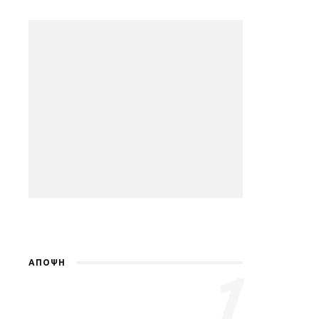
ΑΠΟΨΗ
1
Γιατί ξέρω πως περνάς
δύσκολα…