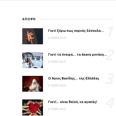
ΑΠΟΨΗ
1
Γιατί ξέρω πως περνάς δύσκολα…
6 YEARS AGO
2
Γιατί τα όνειρα… τα έκανα μονάχη…
6 YEARS AGO
3
Ο Άγιος Βασίλης… της Ελλάδας
6 YEARS AGO
4
Γιατί… είναι θεϊκό, να αγαπάς!
6 YEARS AGO