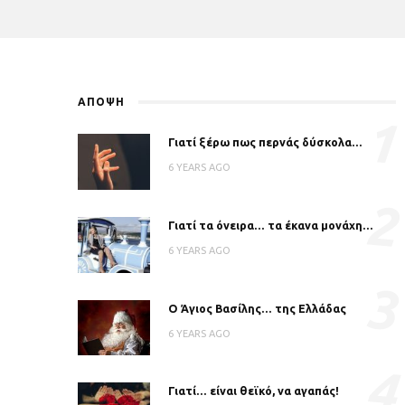
ΑΠΟΨΗ
1
Γιατί ξέρω πως περνάς δύσκολα…
6 YEARS AGO
2
Γιατί τα όνειρα… τα έκανα μονάχη…
6 YEARS AGO
3
Ο Άγιος Βασίλης… της Ελλάδας
6 YEARS AGO
4
Γιατί… είναι θεϊκό, να αγαπάς!