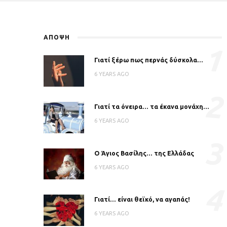
ΑΠΟΨΗ
1
Γιατί ξέρω πως περνάς δύσκολα…
6 YEARS AGO
2
Γιατί τα όνειρα… τα έκανα μονάχη…
6 YEARS AGO
3
Ο Άγιος Βασίλης… της Ελλάδας
6 YEARS AGO
4
Γιατί… είναι θεϊκό, να αγαπάς!
6 YEARS AGO