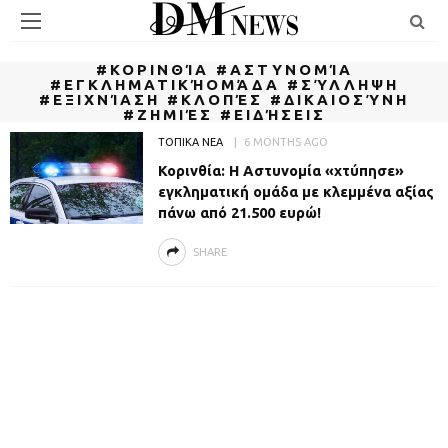
#ΚΟΡΙΝΘΊΑ #ΑΣΤΥΝΟΜΊΑ
#ΕΓΚΛΗΜΑΤΙΚΉΟΜΆΔΑ #ΣΎΛΛΗΨΗ
#ΕΞΙΧΝΊΑΣΗ #ΚΛΟΠΈΣ #ΔΙΚΑΙΟΣΎΝΗ
#ΖΗΜΙΈΣ #ΕΙΔΉΣΕΙΣ
ΤΟΠΙΚΑ ΝΕΑ
6 MONTHS AGO
Κορινθία: Η Αστυνομία «χτύπησε»
εγκληματική ομάδα με κλεμμένα αξίας
πάνω από 21.500 ευρώ!
SHARE