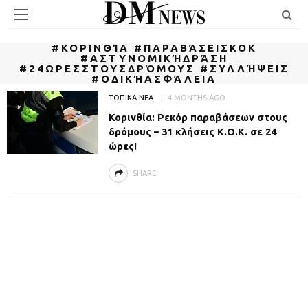
#ΚΟΡΙΝΘΊΑ #ΠΑΡΑΒΆΣΕΙΣΚΟΚ
#ΑΣΤΥΝΟΜΙΚΉΔΡΆΣΗ
#24ΩΡΕΣΣΤΟΥΣΔΡΌΜΟΥΣ #ΣΥΛΛΉΨΕΙΣ
#ΟΔΙΚΉΑΣΦΆΛΕΙΑ
ΤΟΠΙΚΑ ΝΕΑ
4 MONTHS AGO
Κορινθία: Ρεκόρ παραβάσεων στους
δρόμους – 31 κλήσεις Κ.Ο.Κ. σε 24
ώρες!
SHARE