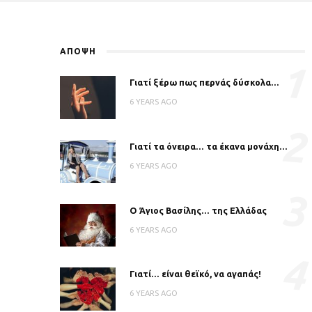
ΑΠΟΨΗ
1
Γιατί ξέρω πως περνάς δύσκολα…
6 YEARS AGO
2
Γιατί τα όνειρα… τα έκανα μονάχη…
6 YEARS AGO
3
Ο Άγιος Βασίλης… της Ελλάδας
6 YEARS AGO
4
Γιατί… είναι θεϊκό, να αγαπάς!
6 YEARS AGO