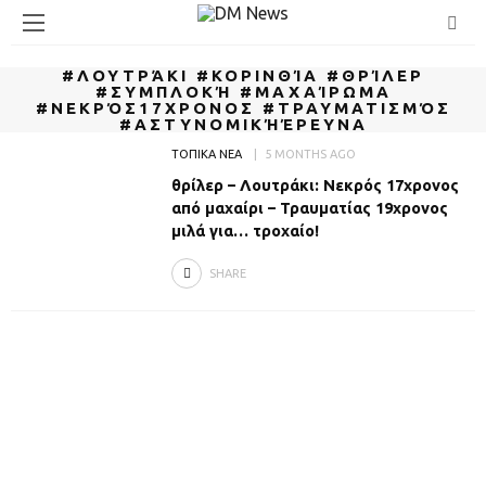
#ΛΟΥΤΡΆΚΙ #ΚΟΡΙΝΘΊΑ #ΘΡΊΛΕΡ
#ΣΥΜΠΛΟΚΉ #ΜΑΧΑΊΡΩΜΑ
#ΝΕΚΡΌΣ17ΧΡΟΝΟΣ #ΤΡΑΥΜΑΤΙΣΜΌΣ
#ΑΣΤΥΝΟΜΙΚΉΈΡΕΥΝΑ
ΤΟΠΙΚΑ ΝΕΑ
5 MONTHS AGO
θρίλερ – Λουτράκι: Νεκρός 17χρονος
από μαχαίρι – Τραυματίας 19χρονος
μιλά για… τροχαίο!
SHARE