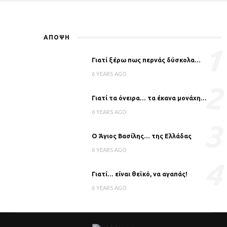
ΑΠΟΨΗ
1
Γιατί ξέρω πως περνάς δύσκολα…
6 YEARS AGO
2
Γιατί τα όνειρα… τα έκανα μονάχη…
6 YEARS AGO
3
Ο Άγιος Βασίλης… της Ελλάδας
6 YEARS AGO
4
Γιατί… είναι θεϊκό, να αγαπάς!
6 YEARS AGO