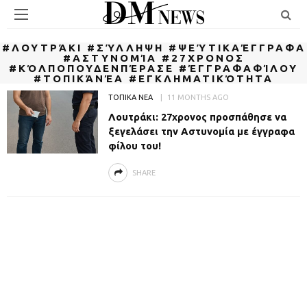
#ΛΟΥΤΡΆΚΙ #ΣΎΛΛΗΨΗ #ΨΕΎΤΙΚΑΈΓΓΡΑΦΑ
#ΑΣΤΥΝΟΜΊΑ #27ΧΡΟΝΟΣ
#ΚΌΛΠΟΠΟΥΔΕΝΠΈΡΑΣΕ #ΈΓΓΡΑΦΑΦΊΛΟΥ
#ΤΟΠΙΚΆΝΈΑ #ΕΓΚΛΗΜΑΤΙΚΌΤΗΤΑ
ΤΟΠΙΚΑ ΝΕΑ
11 MONTHS AGO
Λουτράκι: 27χρονος προσπάθησε να
ξεγελάσει την Αστυνομία με έγγραφα
φίλου του!
SHARE