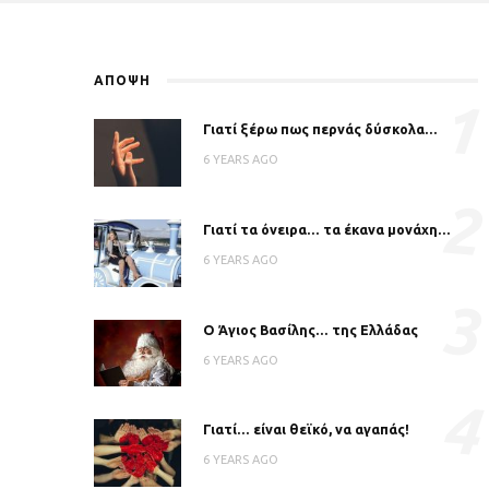
ΑΠΟΨΗ
1
Γιατί ξέρω πως περνάς δύσκολα…
6 YEARS AGO
2
Γιατί τα όνειρα… τα έκανα μονάχη…
6 YEARS AGO
3
Ο Άγιος Βασίλης… της Ελλάδας
6 YEARS AGO
4
Γιατί… είναι θεϊκό, να αγαπάς!
6 YEARS AGO