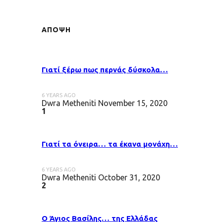
ΑΠΟΨΗ
Γιατί ξέρω πως περνάς δύσκολα…
6 YEARS AGO
Dwra Metheniti
November 15, 2020
1
Γιατί τα όνειρα… τα έκανα μονάχη…
6 YEARS AGO
Dwra Metheniti
October 31, 2020
2
Ο Άγιος Βασίλης… της Ελλάδας