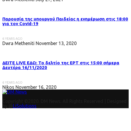
Παρουσία της υπουργού Παιδείας η ενημέρωση στις 18:00
για τον Covid-19
6 YEARS AGO
Dwra Metheniti
November 13, 2020
ΔΕΙΤΕ LIVE ΕΔΩ: Το δελτίο της ΕΡΤ στις 15:00 σήμερα
Δευτέρα 16/11/2020
6 YEARS AGO
Nikos
November 16, 2020
Copyright ©2020. DM News. All Rights Reserved | Designed
by @
LiSolutions