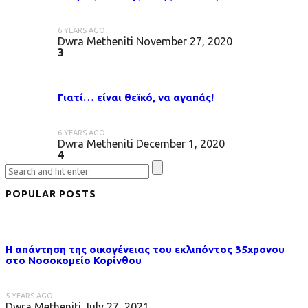
6 YEARS AGO
Dwra Metheniti
November 27, 2020
3
Γιατί… είναι θεϊκό, να αγαπάς!
6 YEARS AGO
Dwra Metheniti
December 1, 2020
4
POPULAR POSTS
Η απάντηση της οικογένειας του εκλιπόντος 35χρονου
στo Νοσοκομείο Κορίνθου
5 YEARS AGO
Dwra Metheniti
July 27, 2021