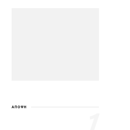
ΑΠΟΨΗ
1
Γιατί ξέρω πως περνάς
δύσκολα…