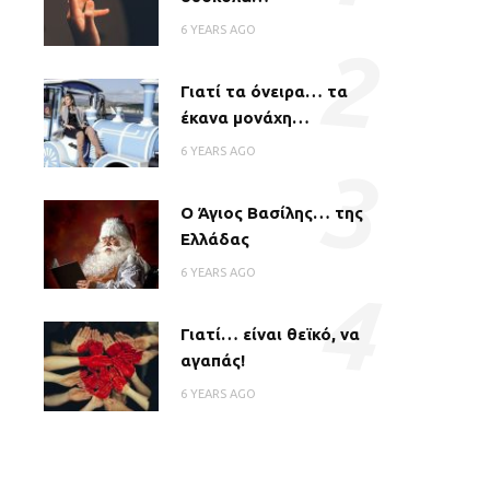
6 YEARS AGO
2
Γιατί τα όνειρα… τα
έκανα μονάχη…
6 YEARS AGO
3
Ο Άγιος Βασίλης… της
Ελλάδας
6 YEARS AGO
4
Γιατί… είναι θεϊκό, να
αγαπάς!
6 YEARS AGO