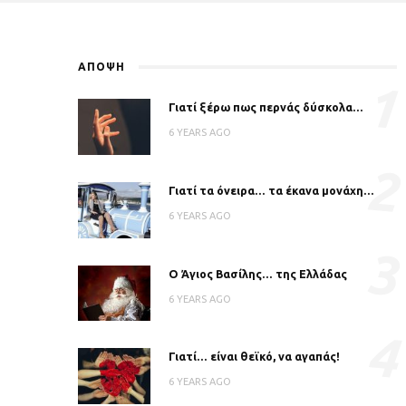
ΑΠΟΨΗ
1
Γιατί ξέρω πως περνάς δύσκολα…
6 YEARS AGO
2
Γιατί τα όνειρα… τα έκανα μονάχη…
6 YEARS AGO
3
Ο Άγιος Βασίλης… της Ελλάδας
6 YEARS AGO
4
Γιατί… είναι θεϊκό, να αγαπάς!
6 YEARS AGO