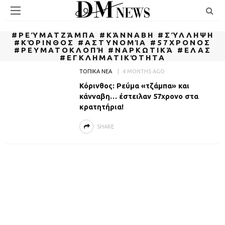
#ΡΕΎΜΑΤΖΆΜΠΑ #ΚΆΝΝΑΒΗ #ΣΎΛΛΗΨΗ
#ΚΌΡΙΝΘΟΣ #ΑΣΤΥΝΟΜΊΑ #57ΧΡΟΝΟΣ
#ΡΕΥΜΑΤΟΚΛΟΠΉ #ΝΑΡΚΩΤΙΚΆ #ΕΛΑΣ
#ΕΓΚΛΗΜΑΤΙΚΌΤΗΤΑ
ΤΟΠΙΚΑ ΝΕΑ
4 MONTHS AGO
Κόρινθος: Ρεύμα «τζάμπα» και
κάνναβη… έστειλαν 57χρονο στα
κρατητήρια!
SHARE