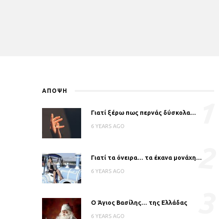
ΑΠΟΨΗ
1
Γιατί ξέρω πως περνάς δύσκολα…
6 YEARS AGO
2
Γιατί τα όνειρα… τα έκανα μονάχη…
6 YEARS AGO
3
Ο Άγιος Βασίλης… της Ελλάδας
6 YEARS AGO