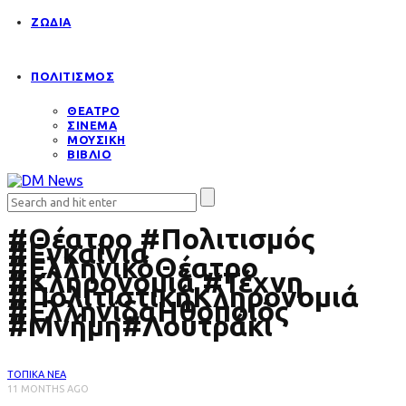
ΖΩΔΙΑ
ΠΟΛΙΤΙΣΜΟΣ
ΘΕΑΤΡΟ
ΣΙΝΕΜΑ
ΜΟΥΣΙΚΗ
ΒΙΒΛΙΟ
#Θέατρο #Πολιτισμός
#Εγκαίνια
#ΕλληνικόΘέατρο
#Κληρονομιά #Τέχνη
#ΠολιτιστικήΚληρονομιά
#ΕλληνίδαΗθοποιός
#Μνήμη#Λουτράκι
ΤΟΠΙΚΑ ΝΕΑ
11 MONTHS AGO