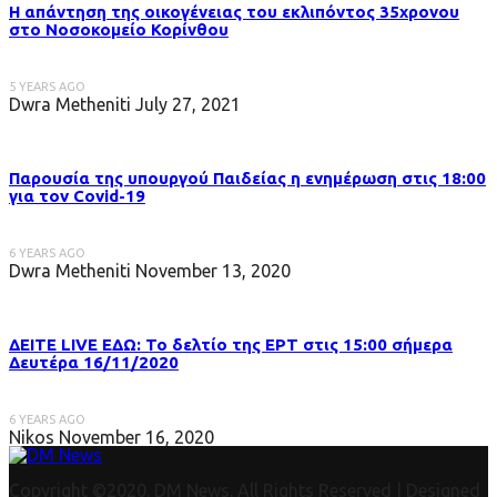
Η απάντηση της οικογένειας του εκλιπόντος 35χρονου
στo Νοσοκομείο Κορίνθου
5 YEARS AGO
Dwra Metheniti
July 27, 2021
Παρουσία της υπουργού Παιδείας η ενημέρωση στις 18:00
για τον Covid-19
6 YEARS AGO
Dwra Metheniti
November 13, 2020
ΔΕΙΤΕ LIVE ΕΔΩ: Το δελτίο της ΕΡΤ στις 15:00 σήμερα
Δευτέρα 16/11/2020
6 YEARS AGO
Nikos
November 16, 2020
Copyright ©2020. DM News. All Rights Reserved | Designed