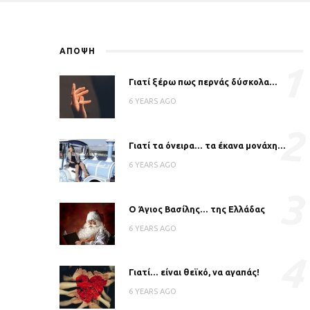
ΑΠΟΨΗ
1
Γιατί ξέρω πως περνάς δύσκολα…
6 YEARS AGO
2
Γιατί τα όνειρα… τα έκανα μονάχη…
6 YEARS AGO
3
Ο Άγιος Βασίλης… της Ελλάδας
6 YEARS AGO
4
Γιατί… είναι θεϊκό, να αγαπάς!
6 YEARS AGO