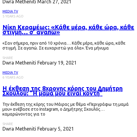
Dwra Metheniti
March 27, 2021
MEDIA TV
5 YEARS AGO
Νίκη Κεραμέως: «Κάθε μέρα, κάθε ώρα, κάθε
στιγμή… σ’ αγαπώ»
«Σαν σήμερα, πριν από 10 χρόνια… Κάθε μέρα, κάθε ώρα, κάθε
στιγμή. Σε αγαπώ. Σε ευχαριστώ για όλα». Ένα μήνυμα
SHARE
Dwra Metheniti
February 19, 2021
MEDIA TV
6 YEARS AGO
Η έκθεση της 8χρονης κόρης του Δημήτρη
Σκουλού: ”Η μαμά μου είναι κοντή”
Την έκθεση της κόρης του Μάιρας με θέμα «Περιγράφω τη μαμά
μου» ανέβασε στο Instagram, ο Δημήτρης Σκουλός…
καμαρώνοντας για το
SHARE
Dwra Metheniti
February 5, 2021