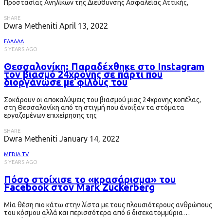
Προστασίας Ανηλίκων της Διεύθυνσης Ασφαλείας Αττικής,
SHARE
Dwra Metheniti
April 13, 2022
ΕΛΛΑΔΑ
5 YEARS AGO
Θεσσαλονίκη: Παραδέχθηκε στο Instagram
τον βιασμό 24χρονης σε πάρτι που
διοργάνωσε με φίλους του
Σοκάρουν οι αποκαλύψεις του βιασμού μιας 24χρονης κοπέλας,
στη Θεσσαλονίκη από τη στιγμή που άνοιξαν τα στόματα
εργαζομένων επιχείρησης της
SHARE
Dwra Metheniti
January 14, 2022
MEDIA TV
5 YEARS AGO
Πόσο στοίχισε το «κρασάρισμα» του
Facebook στον Mark Zuckerberg
Μία θέση πιο κάτω στην λίστα με τους πλουσιότερους ανθρώπους
του κόσμου αλλά και περισσότερα από 6 δισεκατομμύρια…