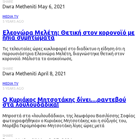
SHARE
Dwra Metheniti
May 6, 2021
MEDIA TV
5 YEARS AGO
Ελεονώρα Μελέτη: Θετική στον κορονοϊό με
ήπια συμπτώματα
Τις τελευταίες ώρες κυκλοφορεί στο διαδίκτυο η είδηση ότι η
παρουσιάστρια Ελεονώρα Μελέτη, διαγνώστηκε θετική στον
κορονοϊό. Μάλιστα το ανακοίνωσε,
SHARE
Dwra Metheniti
April 8, 2021
MEDIA TV
5 YEARS AGO
Ο Κυριάκος Μητσοτάκης δίνει…ραντεβού
στα λουλουδάδικα!
Μπροστά στα «λουλουδάδικα», της λεωφόρου Βασιλίσσης Σοφίας
φωτογραφήθηκαν ο Κυριάκος Μητσοτάκης και η σύζυγός του,
Μαρέβα Γκραμπόφσκι-Μητσοτάκη λίγες ώρες μετά
SHARE