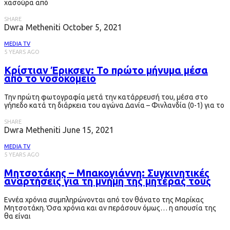
χασούρα από
SHARE
Dwra Metheniti
October 5, 2021
MEDIA TV
5 YEARS AGO
Κρίστιαν Έρικσεν: Το πρώτο μήνυμα μέσα
από το νοσοκομείο
Την πρώτη φωτογραφία μετά την κατάρρευσή του, μέσα στο
γήπεδο κατά τη διάρκεια του αγώνα Δανία – Φινλανδία (0-1) για το
SHARE
Dwra Metheniti
June 15, 2021
MEDIA TV
5 YEARS AGO
Μητσοτάκης – Μπακογιάννη: Συγκινητικές
αναρτήσεις για τη μνήμη της μητέρας τους
Εννέα χρόνια συμπληρώνονται από τον θάνατο της Μαρίκας
Μητσοτάκη. Όσα χρόνια και αν περάσουν όμως… η απουσία της
θα είναι