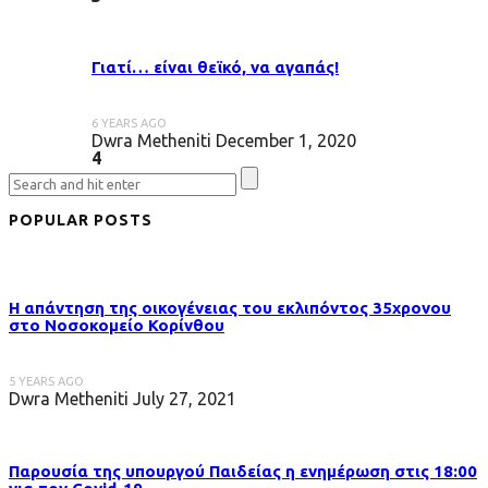
Γιατί… είναι θεϊκό, να αγαπάς!
6 YEARS AGO
Dwra Metheniti
December 1, 2020
4
POPULAR POSTS
Η απάντηση της οικογένειας του εκλιπόντος 35χρονου
στo Νοσοκομείο Κορίνθου
5 YEARS AGO
Dwra Metheniti
July 27, 2021
Παρουσία της υπουργού Παιδείας η ενημέρωση στις 18:00