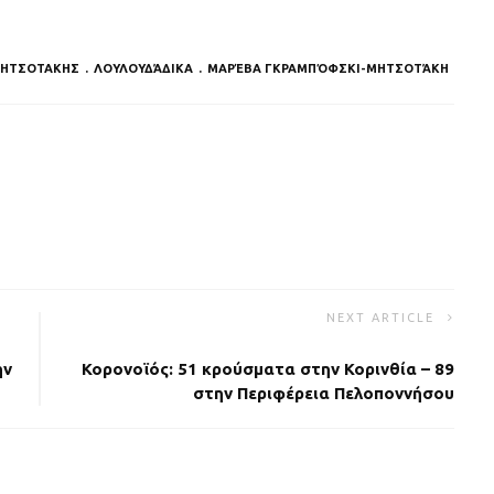
ΜΗΤΣΟΤΑΚΗΣ
ΛΟΥΛΟΥΔΆΔΙΚΑ
ΜΑΡΈΒΑ ΓΚΡΑΜΠΌΦΣΚΙ-ΜΗΤΣΟΤΆΚΗ
NEXT ARTICLE
ην
Κορονοϊός: 51 κρούσματα στην Κορινθία – 89
στην Περιφέρεια Πελοποννήσου