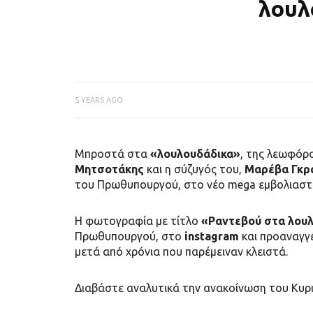
λουλ
5 YEARS AGO
Μπροστά στα
«λουλουδάδικα»
, της λεωφόρ
Μητσοτάκης
και η σύζυγός του,
Μαρέβα Γκρ
του Πρωθυπουργού, στο νέο mega εμβολιαστι
Η φωτογραφία με τίτλο
«Ραντεβού στα λουλ
Πρωθυπουργού, στο
instagram
και προαναγγ
μετά από χρόνια που παρέμειναν κλειστά.
Διαβάστε αναλυτικά την ανακοίνωση του Κυρ