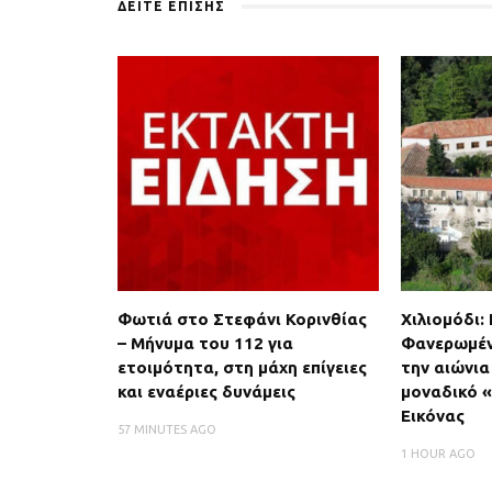
ΔΕΙΤΕ ΕΠΙΣΗΣ
Φωτιά στο Στεφάνι Κορινθίας
Χιλιομόδι:
– Μήνυμα του 112 για
Φανερωμέν
ετοιμότητα, στη μάχη επίγειες
την αιώνια
και εναέριες δυνάμεις
μοναδικό 
Εικόνας
57 MINUTES AGO
1 HOUR AGO