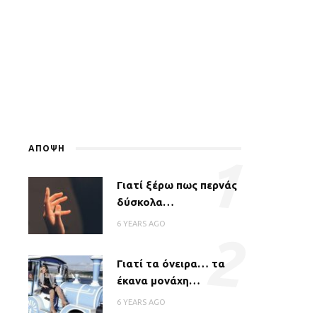
ΑΠΟΨΗ
1
Γιατί ξέρω πως περνάς
δύσκολα…
6 YEARS AGO
2
Γιατί τα όνειρα… τα
έκανα μονάχη…
6 YEARS AGO