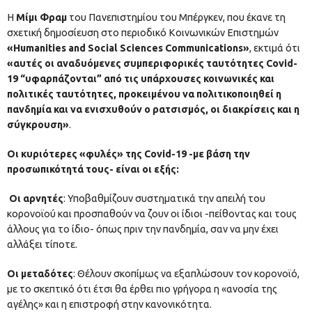
Η
Μίμι Φραμ
του Πανεπιστημίου του Μπέργκεν, που έκανε τη
σχετική δημοσίευση στο περιοδικό Κοινωνικών Επιστημών
«Humanities and Social Sciences Communications»
, εκτιμά ότι
«αυτές οι αναδυόμενες συμπεριφορικές ταυτότητες Covid-
19 “υφαρπάζονται” από τις υπάρχουσες κοινωνικές και
πολιτικές ταυτότητες, προκειμένου να πολιτικοποιηθεί η
πανδημία και να ενισχυθούν ο ρατσισμός, οι διακρίσεις και η
σύγκρουση»
.
Οι κυριότερες «φυλές» της Covid-19 -με βάση την
προσωπικότητά τους- είναι οι εξής:
Οι αρνητές
: Υποβαθμίζουν συστηματικά την απειλή του
κορονοϊού και προσπαθούν να ζουν οι ίδιοι -πείθοντας και τους
άλλους για το ίδιο- όπως πριν την πανδημία, σαν να μην έχει
αλλάξει τίποτε.
Οι μεταδότες
: Θέλουν σκοπίμως να εξαπλώσουν τον κορονοϊό,
με το σκεπτικό ότι έτσι θα έρθει πιο γρήγορα η «ανοσία της
αγέλης» και η επιστροφή στην κανονικότητα.