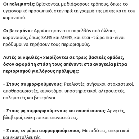
Οι πολεμιστές
: Βρίσκονται, με διάφορους τρόπους, όπως το
υγειονομικό προσωπικό, στην πρώτη γραμμή της μάχης κατά του
κορονοϊού.
Οι βετεράνοι
: Αρρώστησαν στο παρελθόν από άλλους
κορονοϊούς, όπως SARS και MERS, και έτσι -τώρα πια- είναι
πρόθυμοι να τηρήσουν τους περιορισμούς.
Αυτές οι «φυλές» χωρίζονται σε τρεις βασικές ομάδες,
όσον αφορά τη στάση τους απέναντι στα αναγκαία μέτρα
περιορισμού για λόγους πρόληψης:
–
Στους συμμορφούμενους
: Ρεαλιστές, ανήσυχοι, στοχαστικοί,
αποθησαυριστές, καινοτόμοι, υποστηριστικοί, αλτρουιστές,
πολεμιστές και βετεράνοι.
–
Στους μη συμμορφούμενους και ανυπάκουους
: Αρνητές,
βλαβεροί, ανίκητοι και επαναστάτες.
–
Στους εν μέρει συμμορφούμενους
: Μεταδότες, επικριτικοί
και εκμεταλλευτές.