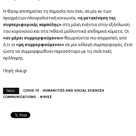
Η Φραμ επισημαίνει τη σημασία που έχει, σε μία εκ των
πραγμάτων πλουραλιστική κοινωνία,
«η μετακίνηση της
συμπεριφορικής καμπύλης»
στη μάχη ενάντια στην εξάπλωση
του κορονοϊού και στα πιθανά μελλοντικά επιδημικά κύματα. Οι
«εν μέρει συμμορφούμενοι»
θεωρούνται πιο επιρρεπείς από
ό,τι οι
«μη συμμορφούμενοι»
σε μία αλλαγή συμπεριφοράς, έτσι
ώστε να συμμορφωθούν περισσότερο με τις πολιτικές
πρόληψης.
Πηγή: skai.gr
COVID 19
HUMANITIES AND SOCIAL SCIENCES
TAGS :
COMMUNICATIONS
ΦΥΛΈΣ