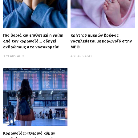
Πιο βαριά και επιθετική η γρίπη
Κρήτη: 5 ημερών βρέφος
από τον κορωνοϊό… οδηγεί
νοσηλεύεται με κορωνοϊό στην
ανθρώπους στα νοσοκομεία!
ΜΕΘ
3 YEARS AGO
4 YEARS AGO
Κορωνοϊός: «Θερινό κύμα»