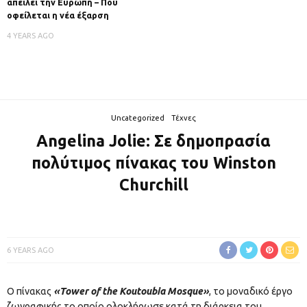
απειλεί την Ευρώπη – Πού
οφείλεται η νέα έξαρση
4 YEARS AGO
Uncategorized
Τέχνες
Angelina Jolie: Σε δημοπρασία
πολύτιμος πίνακας του Winston
Churchill
6 YEARS AGO
Ο πίνακας
«Tower of the Koutoubia Mosque»
, το μοναδικό έργο
ζωγραφικής το οποίο ολοκλήρωσε κατά τη διάρκεια του