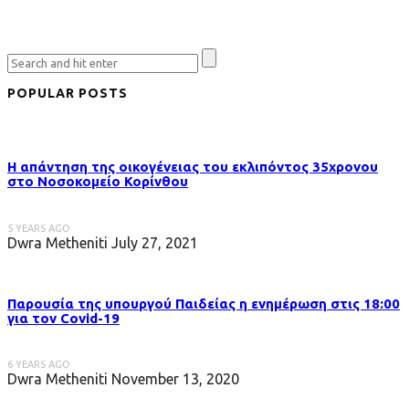
POPULAR POSTS
Η απάντηση της οικογένειας του εκλιπόντος 35χρονου
στo Νοσοκομείο Κορίνθου
5 YEARS AGO
Dwra Metheniti
July 27, 2021
Παρουσία της υπουργού Παιδείας η ενημέρωση στις 18:00
για τον Covid-19
6 YEARS AGO
Dwra Metheniti
November 13, 2020