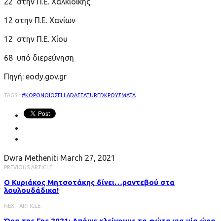
22 στην Π.Ε. Χαλκιδικής
12 στην Π.Ε. Χανίων
12 στην Π.Ε. Χίου
68 υπό διερεύνηση
Πηγή: eody.gov.gr
TAGS :
#ΚΟΡΟΝΟΪΟΣ
ELLADA
FEATURED
ΚΡΟΥΣΜΑΤΑ
Dwra Metheniti
March 27, 2021
PREVIOUS ARTICLE
Ο Κυριάκος Μητσοτάκης δίνει…ραντεβού στα
λουλουδάδικα!
NEXT ARTICLE
Ώρα της Γης 2021: Απόψε κλείνουμε τα φώτα για μία ώρα