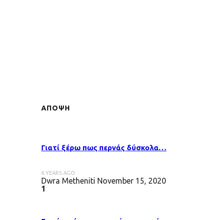
ΑΠΟΨΗ
Γιατί ξέρω πως περνάς δύσκολα…
6 YEARS AGO
Dwra Metheniti
November 15, 2020
1