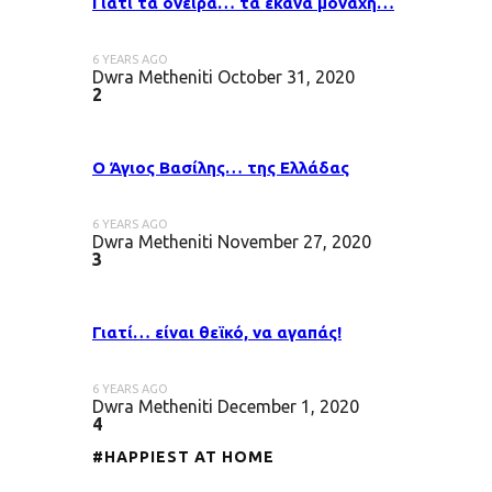
Γιατί τα όνειρα… τα έκανα μονάχη…
6 YEARS AGO
Dwra Metheniti
October 31, 2020
2
Ο Άγιος Βασίλης… της Ελλάδας
6 YEARS AGO
Dwra Metheniti
November 27, 2020
3
Γιατί… είναι θεϊκό, να αγαπάς!
6 YEARS AGO
Dwra Metheniti
December 1, 2020
4
#HAPPIEST AT HOME