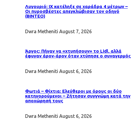
Λυγουριό: ΙΧ κατέληξε σε χαράδρα 4 μέτρων –
Οι πυροσβέστες απεγκλώβισαν τον οδηγό
(ΒΙΝΤΕΟ)
Dwra Metheniti
August 7, 2026
Άργος: Πήγαν να «χτυπήσουν» το Lidl, αλλά
έφυγαν άρον-άρον όταν χτύπησε ο συναγερμός
Dwra Metheniti
August 6, 2026
Φωτιά – Φίχτια: Ελεύθεροι με όρους οι δύο
κατηγορούμενοι – Ζήτησαν συγγνώμη κατά την
αποχώρησή τους
Dwra Metheniti
August 6, 2026