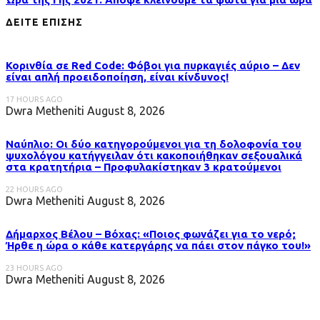
ΔΕΙΤΕ ΕΠΙΣΗΣ
Κορινθία σε Red Code: Φόβοι για πυρκαγιές αύριο – Δεν
είναι απλή προειδοποίηση, είναι κίνδυνος!
17 HOURS AGO
Dwra Metheniti
August 8, 2026
Ναύπλιο: Οι δύο κατηγορούμενοι για τη δολοφονία του
ψυχολόγου κατήγγειλαν ότι κακοποιήθηκαν σεξουαλικά
στα κρατητήρια – Προφυλακίστηκαν 3 κρατούμενοι
22 HOURS AGO
Dwra Metheniti
August 8, 2026
Δήμαρχος Βέλου – Βόχας: «Ποιος φωνάζει για το νερό;
Ήρθε η ώρα ο κάθε κατεργάρης να πάει στον πάγκο του!»
23 HOURS AGO
Dwra Metheniti
August 8, 2026