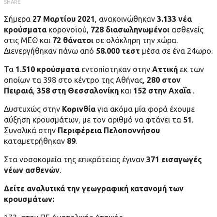
SHARE
Σήμερα
27 Μαρτίου 2021
, ανακοινώθηκαν
3.133 νέα
κρούσματα
κορονοϊού,
728 διασωληνωμένοι
ασθενείς
στις ΜΕΘ και
72 θάνατοι
σε ολόκληρη την χώρα.
Διενεργήθηκαν πάνω από
58.000
τεστ
μέσα σε ένα 24ωρο.
Τα
1.510 κρούσματα
εντοπίστηκαν στην
Αττική
εκ των
οποίων τα 398 στο κέντρο της Αθήνας,
280 στον
Πειραιά
,
358 στη Θεσσαλονίκη
και
152 στην Αχαΐα
.
Δυστυχώς στην
Κορινθία
για ακόμα μία φορά έχουμε
αύξηση κρουσμάτων, με τον αριθμό να φτάνει τα
51
.
Συνολικά στην
Περιφέρεια Πελοποννήσου
καταμετρήθηκαν
89
.
Στα νοσοκομεία της επικράτειας έγιναν
371 εισαγωγές
νέων ασθενών
.
Δείτε αναλυτικά την γεωγραφική κατανομή των
κρουσμάτων: