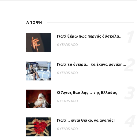
ΑΠΟΨΗ
1
Γιατί ξέρω πως περνάς δύσκολα…
6 YEARS AGO
2
Γιατί τα όνειρα… τα έκανα μονάχη…
6 YEARS AGO
3
Ο Άγιος Βασίλης… της Ελλάδας
6 YEARS AGO
4
Γιατί… είναι θεϊκό, να αγαπάς!
6 YEARS AGO