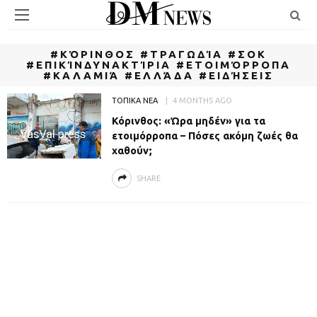
#ΚΌΡΙΝΘΟΣ #ΤΡΑΓΩΔΊΑ #ΣΟΚ
#ΕΠΙΚΊΝΔΥΝΑΚΤΊΡΙΑ #ΕΤΟΙΜΌΡΡΟΠΑ
#ΚΑΛΑΜΙΆ #ΕΛΛΆΔΑ #ΕΙΔΉΣΕΙΣ
ΤΟΠΙΚΑ ΝΕΑ
4 MONTHS AGO
Κόρινθος: «Ώρα μηδέν» για τα
ετοιμόρροπα – Πόσες ακόμη ζωές θα
χαθούν;
SHARE