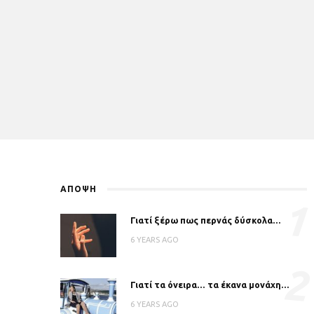
ΑΠΟΨΗ
1
Γιατί ξέρω πως περνάς δύσκολα…
6 YEARS AGO
2
Γιατί τα όνειρα… τα έκανα μονάχη…
6 YEARS AGO