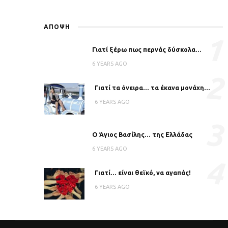
ΑΠΟΨΗ
1
Γιατί ξέρω πως περνάς δύσκολα…
6 YEARS AGO
2
Γιατί τα όνειρα… τα έκανα μονάχη…
6 YEARS AGO
3
Ο Άγιος Βασίλης… της Ελλάδας
6 YEARS AGO
4
Γιατί… είναι θεϊκό, να αγαπάς!
6 YEARS AGO