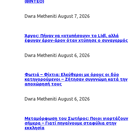
(ΒΙΝΤΕΟ)
Dwra Metheniti
August 7, 2026
Άργος: Πήγαν να «χτυπήσουν» το Lidl, αλλά
έφυγαν άρον-άρον όταν χτύπησε ο συναγερμός
Dwra Metheniti
August 6, 2026
Φωτιά – Φίχτια: Ελεύθεροι με όρους οι δύο
κατηγορούμενοι – Ζήτησαν συγγνώμη κατά την
αποχώρησή τους
Dwra Metheniti
August 6, 2026
Μεταμόρφωση του Σωτήρος: Ποιοι γιορτάζουν
σήμερα – Γιατί πηγαίνουμε σταφύλια στην
εκκλησία