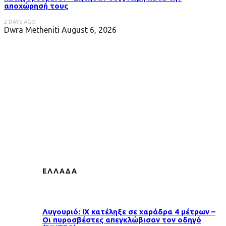
αποχώρησή τους
2 DAYS AGO
Dwra Metheniti
August 6, 2026
ΕΛΛΑΔΑ
Λυγουριό: ΙΧ κατέληξε σε χαράδρα 4 μέτρων –
Οι πυροσβέστες απεγκλώβισαν τον οδηγό