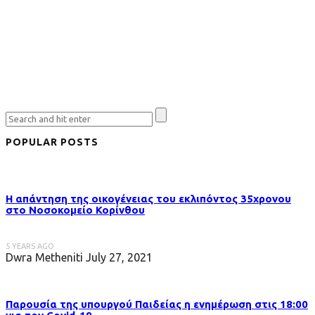
POPULAR POSTS
Η απάντηση της οικογένειας του εκλιπόντος 35χρονου
στo Νοσοκομείο Κορίνθου
5 YEARS AGO
Dwra Metheniti
July 27, 2021
Παρουσία της υπουργού Παιδείας η ενημέρωση στις 18:00