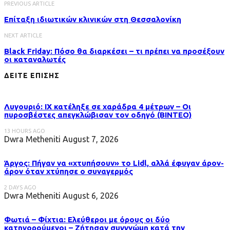
PREVIOUS ARTICLE
Επίταξη ιδιωτικών κλινικών στη Θεσσαλονίκη
NEXT ARTICLE
Black Friday: Πόσο θα διαρκέσει – τι πρέπει να προσέξουν
οι καταναλωτές
ΔΕΙΤΕ ΕΠΙΣΗΣ
Λυγουριό: ΙΧ κατέληξε σε χαράδρα 4 μέτρων – Οι
πυροσβέστες απεγκλώβισαν τον οδηγό (ΒΙΝΤΕΟ)
13 HOURS AGO
Dwra Metheniti
August 7, 2026
Άργος: Πήγαν να «χτυπήσουν» το Lidl, αλλά έφυγαν άρον-
άρον όταν χτύπησε ο συναγερμός
2 DAYS AGO
Dwra Metheniti
August 6, 2026
Φωτιά – Φίχτια: Ελεύθεροι με όρους οι δύο
κατηγορούμενοι – Ζήτησαν συγγνώμη κατά την