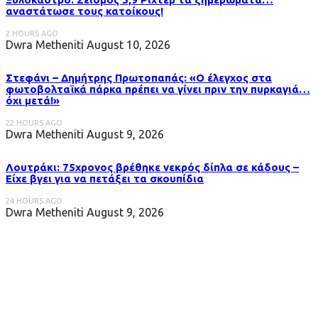
αναστάτωσε τους κατοίκους!
2 HOURS AGO
Dwra Metheniti
August 10, 2026
Στεφάνι – Δημήτρης Πρωτοπαπάς: «Ο έλεγχος στα
φωτοβολταϊκά πάρκα πρέπει να γίνει πριν την πυρκαγιά…
όχι μετά!»
22 HOURS AGO
Dwra Metheniti
August 9, 2026
Λουτράκι: 75χρονος βρέθηκε νεκρός δίπλα σε κάδους –
Είχε βγει για να πετάξει τα σκουπίδια
24 HOURS AGO
Dwra Metheniti
August 9, 2026