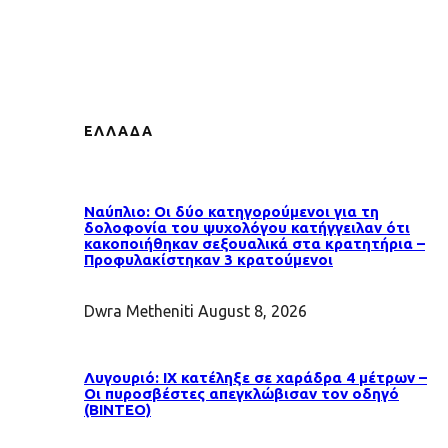
ΕΛΛΑΔΑ
Ναύπλιο: Οι δύο κατηγορούμενοι για τη
δολοφονία του ψυχολόγου κατήγγειλαν ότι
κακοποιήθηκαν σεξουαλικά στα κρατητήρια –
Προφυλακίστηκαν 3 κρατούμενοι
Dwra Metheniti
August 8, 2026
Λυγουριό: ΙΧ κατέληξε σε χαράδρα 4 μέτρων –
Οι πυροσβέστες απεγκλώβισαν τον οδηγό
(ΒΙΝΤΕΟ)