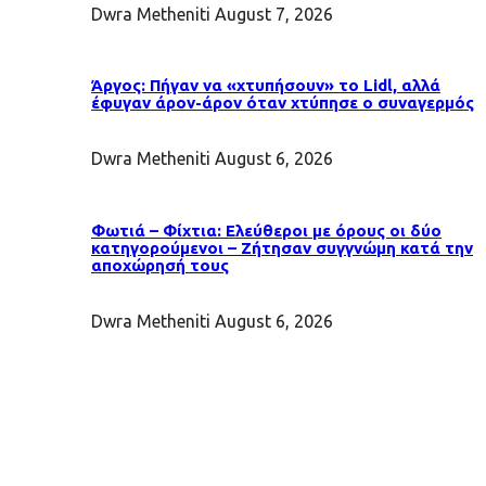
Dwra Metheniti
August 7, 2026
Άργος: Πήγαν να «χτυπήσουν» το Lidl, αλλά
έφυγαν άρον-άρον όταν χτύπησε ο συναγερμός
Dwra Metheniti
August 6, 2026
Φωτιά – Φίχτια: Ελεύθεροι με όρους οι δύο
κατηγορούμενοι – Ζήτησαν συγγνώμη κατά την
αποχώρησή τους
Dwra Metheniti
August 6, 2026