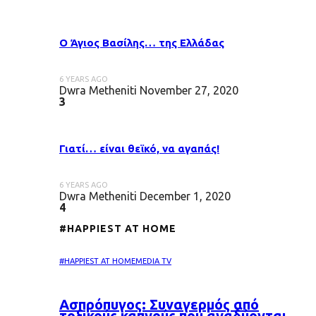
Ο Άγιος Βασίλης… της Ελλάδας
6 YEARS AGO
Dwra Metheniti
November 27, 2020
3
Γιατί… είναι θεϊκό, να αγαπάς!
6 YEARS AGO
Dwra Metheniti
December 1, 2020
4
#HAPPIEST AT HOME
#HAPPIEST AT HOME
MEDIA TV
Ασπρόπυγος: Συναγερμός από
τοξικούς καπνούς που αναδύονται