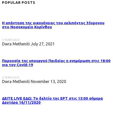
POPULAR POSTS
Η απάντηση της οικογένειας του εκλιπόντος 35χρονου
στo Νοσοκομείο Κορίνθου
5 YEARS AGO
Dwra Metheniti
July 27, 2021
Παρουσία της υπουργού Παιδείας η ενημέρωση στις 18:00
για τον Covid-19
6 YEARS AGO
Dwra Metheniti
November 13, 2020
ΔΕΙΤΕ LIVE ΕΔΩ: Το δελτίο της ΕΡΤ στις 15:00 σήμερα
Δευτέρα 16/11/2020