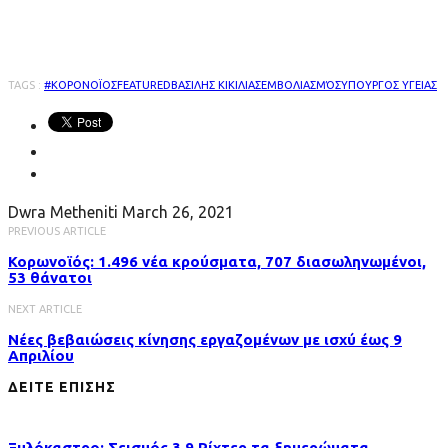
TAGS :
#ΚΟΡΟΝΟΪΟΣ
FEATURED
ΒΑΣΙΛΗΣ ΚΙΚΙΛΙΑΣ
ΕΜΒΟΛΙΑΣΜΌΣ
ΥΠΟΥΡΓΟΣ ΥΓΕΙΑΣ
Dwra Metheniti
March 26, 2021
PREVIOUS ARTICLE
Κορωνοϊός: 1.496 νέα κρούσματα, 707 διασωληνωμένοι,
53 θάνατοι
NEXT ARTICLE
Νέες βεβαιώσεις κίνησης εργαζομένων με ισχύ έως 9
Απριλίου
ΔΕΙΤΕ ΕΠΙΣΗΣ
Ξυλόκαστρο: Σεισμός 3,9 Ρίχτερ τα ξημερώματα…