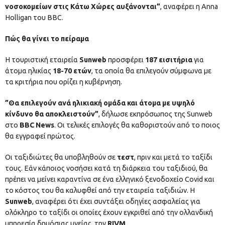
νοσοκομείων στις Κάτω Χώρες αυξάνονται”
, αναφέρει η Anna
Holligan του BBC.
Πώς θα γίνει το πείραμα
Η τουριστική εταιρεία
Sunweb
προσφέρει
187 εισιτήρια
για
άτομα ηλικίας
18-70 ετών
, τα οποία θα επιλεγούν σύμφωνα με
τα κριτήρια που ορίζει η κυβέρνηση.
”Θα επιλεγούν ανά ηλικιακή ομάδα και άτομα με υψηλό
κίνδυνο θα αποκλειστούν”
, δήλωσε εκπρόσωπος της Sunweb
στο
BBC News
. Οι τελικές επιλογές θα καθοριστούν από το ποιος
θα εγγραφεί πρώτος.
Οι ταξιδιώτες θα υποβληθούν σε
τεστ
, πριν και μετά το ταξίδι
τους. Εάν κάποιος νοσήσει κατά τη διάρκεια του ταξιδιού, θα
πρέπει να μείνει καραντίνα σε ένα ελληνικό ξενοδοχείο Covid και
το κόστος του θα καλυφθεί από την εταιρεία ταξιδιών. Η
Sunweb
, αναφέρει ότι έχει συντάξει οδηγίες ασφαλείας για
ολόκληρο το ταξίδι οι οποίες έχουν εγκριθεί από την ολλανδική
υπηρεσία δημόσιας υγείας, την
RIVM
.