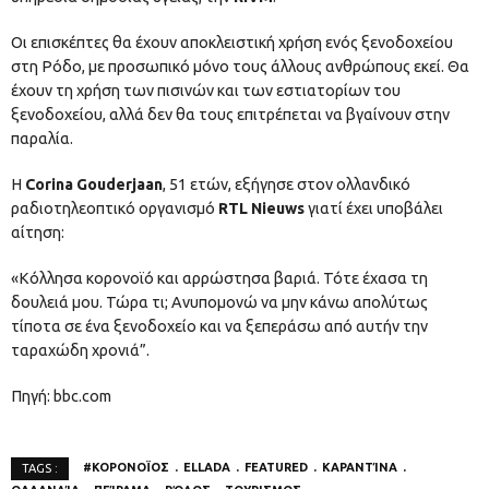
Οι επισκέπτες θα έχουν αποκλειστική χρήση ενός ξενοδοχείου
στη Ρόδο, με προσωπικό μόνο τους άλλους ανθρώπους εκεί. Θα
έχουν τη χρήση των πισινών και των εστιατορίων του
ξενοδοχείου, αλλά δεν θα τους επιτρέπεται να βγαίνουν στην
παραλία.
Η
Corina Gouderjaan
, 51 ετών, εξήγησε στον ολλανδικό
ραδιοτηλεοπτικό οργανισμό
RTL Nieuws
γιατί έχει υποβάλει
αίτηση:
«Κόλλησα κορονοϊό και αρρώστησα βαριά. Τότε έχασα τη
δουλειά μου. Τώρα τι; Ανυπομονώ να μην κάνω απολύτως
τίποτα σε ένα ξενοδοχείο και να ξεπεράσω από αυτήν την
ταραχώδη χρονιά”.
Πηγή: bbc.com
#ΚΟΡΟΝΟΪΟΣ
ELLADA
FEATURED
ΚΑΡΑΝΤΊΝΑ
TAGS :