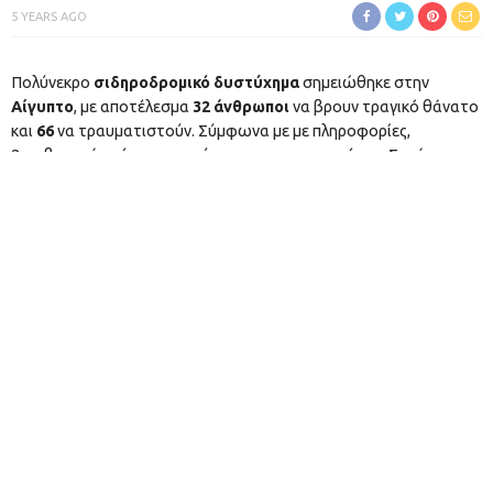
5 YEARS AGO
Πολύνεκρο
σιδηροδρομικό δυστύχημα
σημειώθηκε στην
Αίγυπτο
, με αποτέλεσμα
32 άνθρωποι
να βρουν τραγικό θάνατο
και
66
να τραυματιστούν. Σύμφωνα με με πληροφορίες,
2 επιβατηγά τρένα συγκρούστηκαν στην περιφέρεια Σοχάγκ,
περίπου 460 χιλιόμετρα νότια του Καΐρου.
#BREAKING
: 50 people injured in collision of two trains
in Upper Egypt: official from the Health Ministry to local
media
#EgyptToday
#BreakingNews
|
#سوهاج
#طهطا
#قطارين
#عاجل
pic.twitter.com/pf6TJAuxj5
— Egypt Today Magazine (@EgyptTodayMag)
March 26,
2021
FEATURED
ΑΊΓΥΠΤΟΣ
ΝΕΚΡΟΙ
ΣΙΔΗΡΟΔΡΟΜΙΚΌ
TAGS :
ΔΥΣΤΎΧΗΜΑ
ΤΡΑΥΜΑΤΙΕΣ