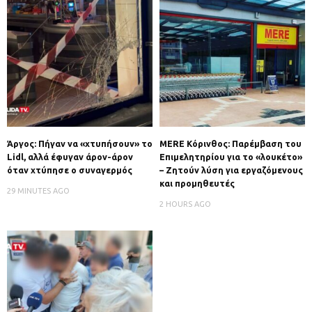
Άργος: Πήγαν να «χτυπήσουν» το
MERE Κόρινθος: Παρέμβαση του
Lidl, αλλά έφυγαν άρον-άρον
Επιμελητηρίου για το «λουκέτο»
όταν χτύπησε ο συναγερμός
– Ζητούν λύση για εργαζόμενους
και προμηθευτές
29 MINUTES AGO
2 HOURS AGO