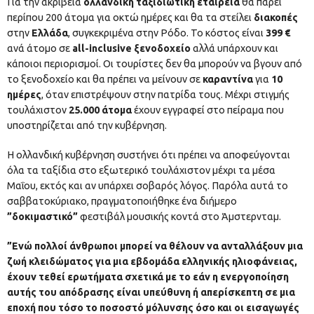
Για την ακρίβεια
ολλανδική ταξιδιωτική εταιρεία
θα πάρει
περίπου 200 άτομα για οκτώ ημέρες και θα τα στείλει
διακοπές
στην
Ελλάδα
, συγκεκριμένα στην Ρόδο. Το κόστος είναι
399 €
ανά άτομο σε
all-inclusive ξενοδοχείο
αλλά υπάρχουν και
κάποιοι περιορισμοί. Οι τουρίστες δεν θα μπορούν να βγουν από
το ξενοδοχείο και θα πρέπει να μείνουν σε
καραντίνα
για
10
ημέρες
, όταν επιστρέψουν στην πατρίδα τους. Μέχρι στιγμής
τουλάχιστον
25.000 άτομα
έχουν εγγραφεί στο πείραμα που
υποστηρίζεται από την κυβέρνηση.
Η ολλανδική κυβέρνηση συστήνει ότι πρέπει να αποφεύγονται
όλα τα ταξίδια στο εξωτερικό τουλάχιστον μέχρι τα μέσα
Μαΐου, εκτός και αν υπάρχει σοβαρός λόγος. Παρόλα αυτά το
σαββατοκύριακο, πραγματοποιήθηκε ένα διήμερο
”δοκιμαστικό”
φεστιβάλ μουσικής κοντά στο Άμστερνταμ.
”Ενώ πολλοί άνθρωποι μπορεί να θέλουν να ανταλλάξουν μια
ζωή κλειδώματος για μια εβδομάδα ελληνικής ηλιοφάνειας,
έχουν τεθεί ερωτήματα σχετικά με το εάν η ενεργοποίηση
αυτής του απόδρασης είναι υπεύθυνη ή απερίσκεπτη σε μια
εποχή που τόσο το ποσοστό μόλυνσης όσο και οι εισαγωγές