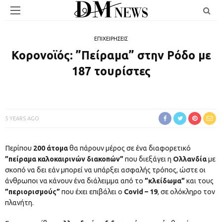
ΕΠΙΧΕΙΡΗΣΕΙΣ
Κορονοϊός: ”Πείραμα” στην Ρόδο με
187 τουρίστες
5 YEARS AGO
Περίπου
200 άτομα
θα πάρουν μέρος σε ένα διαφορετικό
”πείραμα καλοκαιρινών διακοπών”
που διεξάγει η
Ολλανδία
με
σκοπό να δει εάν μπορεί να υπάρξει ασφαλής τρόπος, ώστε οι
άνθρωποι να κάνουν ένα διάλειμμα από το
”κλείδωμα”
και τους
”περιορισμούς”
που έχει επιβάλει ο
Covid – 19
, σε ολόκληρο τον
πλανήτη.