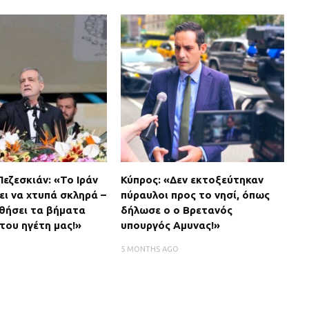
εζεσκιάν: «Το Ιράν
Κύπρος: «Δεν εκτοξεύτηκαν
ει να χτυπά σκληρά –
πύραυλοι προς το νησί, όπως
θήσει τα βήματα
δήλωσε ο ο Βρετανός
του ηγέτη μας!»
υπουργός Αμυνας!»
O
5 MONTHS AGO