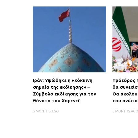
Ιράν: Υψώθηκε η «κόκκινη
Πρόεδρος Π
σημαία της εκδίκησης» –
θα συνεχίσ
Σύμβολο εκδίκησης για τον
Θα ακολου
θάνατο του Χαμενεΐ
του ανώτα
5 MONTHS AGO
5 MONTHS AG