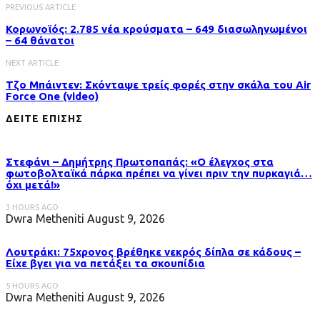
PREVIOUS ARTICLE
Κορωνοϊός: 2.785 νέα κρούσματα – 649 διασωληνωμένοι
– 64 θάνατοι
NEXT ARTICLE
Τζο Μπάιντεν: Σκόνταψε τρείς φορές στην σκάλα του Air
Force One (video)
ΔΕΙΤΕ ΕΠΙΣΗΣ
Στεφάνι – Δημήτρης Πρωτοπαπάς: «Ο έλεγχος στα
φωτοβολταϊκά πάρκα πρέπει να γίνει πριν την πυρκαγιά…
όχι μετά!»
3 HOURS AGO
Dwra Metheniti
August 9, 2026
Λουτράκι: 75χρονος βρέθηκε νεκρός δίπλα σε κάδους –
Είχε βγει για να πετάξει τα σκουπίδια
5 HOURS AGO
Dwra Metheniti
August 9, 2026