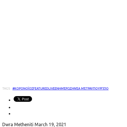
TAGS :
#ΚΟΡΟΝΟΪΟΣ
FEATURED
LIVE
ΕΝΗΜΈΡΩΣΗ
ΝΈΑ ΜΈΤΡΑ
ΥΠΟΥΡΓΕΊΟ
Dwra Metheniti
March 19, 2021