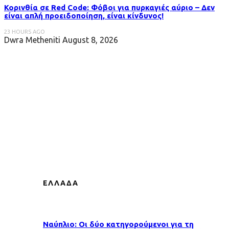
Κορινθία σε Red Code: Φόβοι για πυρκαγιές αύριο – Δεν
είναι απλή προειδοποίηση, είναι κίνδυνος!
23 HOURS AGO
Dwra Metheniti
August 8, 2026
ΕΛΛΑΔΑ
Ναύπλιο: Οι δύο κατηγορούμενοι για τη