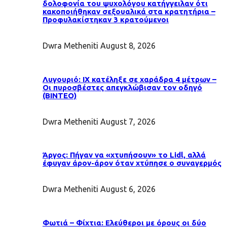
δολοφονία του ψυχολόγου κατήγγειλαν ότι
κακοποιήθηκαν σεξουαλικά στα κρατητήρια –
Προφυλακίστηκαν 3 κρατούμενοι
Dwra Metheniti
August 8, 2026
Λυγουριό: ΙΧ κατέληξε σε χαράδρα 4 μέτρων –
Οι πυροσβέστες απεγκλώβισαν τον οδηγό
(ΒΙΝΤΕΟ)
Dwra Metheniti
August 7, 2026
Άργος: Πήγαν να «χτυπήσουν» το Lidl, αλλά
έφυγαν άρον-άρον όταν χτύπησε ο συναγερμός
Dwra Metheniti
August 6, 2026
Φωτιά – Φίχτια: Ελεύθεροι με όρους οι δύο