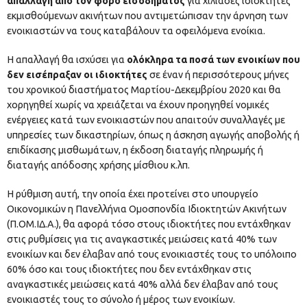
απαλλαγή από τον φόρο εισοδήματος
για χιλιάδες ιδιοκτήτες
εκμισθούμενων ακινήτων που αντιμετώπισαν την άρνηση των
ενοικιαστών να τους καταβάλουν τα οφειλόμενα ενοίκια.
Η απαλλαγή θα ισχύσει για
ολόκληρα τα ποσά των ενοικίων που
δεν εισέπραξαν οι ιδιοκτήτες
σε έναν ή περισσότερους μήνες
του χρονικού διαστήματος Μαρτίου-Δεκεμβρίου 2020 και θα
χορηγηθεί χωρίς να χρειάζεται να έχουν προηγηθεί νομικές
ενέργειες κατά των ενοικιαστών που απαιτούν συναλλαγές με
υπηρεσίες των δικαστηρίων, όπως η άσκηση αγωγής αποβολής ή
επιδίκασης μισθωμάτων, η έκδοση διαταγής πληρωμής ή
διαταγής απόδοσης χρήσης μίσθιου κ.λπ.
Η ρύθμιση αυτή, την οποία έχει προτείνει στο υπουργείο
Οικονομικών η Πανελλήνια Ομοσπονδία Ιδιοκτητών Ακινήτων
(Π.ΟΜ.ΙΔ.Α.), θα αφορά τόσο στους ιδιοκτήτες που εντάχθηκαν
στις ρυθμίσεις για τις αναγκαστικές μειώσεις κατά 40% των
ενοικίων και δεν έλαβαν από τους ενοικιαστές τους το υπόλοιπο
60% όσο και τους ιδιοκτήτες που δεν εντάχθηκαν στις
αναγκαστικές μειώσεις κατά 40% αλλά δεν έλαβαν από τους
ενοικιαστές τους το σύνολο ή μέρος των ενοικίων.