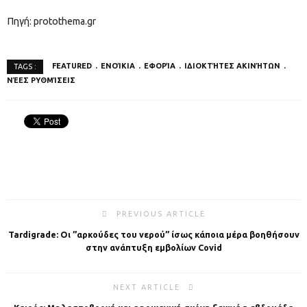
Πηγή: protothema.gr
FEATURED
ΕΝΟΊΚΙΑ
ΕΦΟΡΊΑ
ΙΔΙΟΚΤΉΤΕΣ ΑΚΙΝΉΤΩΝ
TAGS :
ΝΈΕΣ ΡΥΘΜΊΣΕΙΣ
PREVIOUS ARTICLE
Tardigrade: Οι ”αρκούδες του νερού” ίσως κάποια μέρα βοηθήσουν
στην ανάπτυξη εμβολίων Covid
NEXT ARTICLE