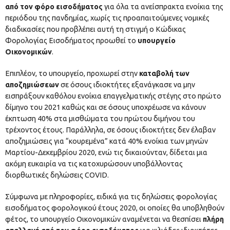
από τον φόρο εισοδήματος
για όλα τα ανείσπρακτα ενοίκια της
περιόδου της πανδημίας, χωρίς τις προαπαιτούμενες νομικές
διαδικασίες που προβλέπει αυτή τη στιγμή ο Κώδικας
Φορολογίας Εισοδήματος προωθεί το
υπουργείο
Οικονομικών
.
Επιπλέον, το υπουργείο, προχωρεί στην
καταβολή των
αποζημιώσεων
σε όσους ιδιοκτήτες εξανάγκασε να μην
εισπράξουν καθόλου ενοίκια επαγγελματικής στέγης στο πρώτο
δίμηνο του 2021 καθώς και σε όσους υποχρέωσε να κάνουν
έκπτωση 40% στα μισθώματα του πρώτου διμήνου του
τρέχοντος έτους. Παράλληλα, σε όσους ιδιοκτήτες δεν έλαβαν
αποζημιώσεις για “κουρεμένα” κατά 40% ενοίκια των μηνών
Μαρτίου-Δεκεμβρίου 2020, ενώ τις δικαιούνταν, δίδεται μια
ακόμη ευκαιρία να τις κατοχυρώσουν υποβάλλοντας
διορθωτικές δηλώσεις COVID.
Σύμφωνα με πληροφορίες, ειδικά για τις δηλώσεις φορολογίας
εισοδήματος φορολογικού έτους 2020, οι οποίες θα υποβληθούν
φέτος, το υπουργείο Οικονομικών αναμένεται να θεσπίσει
πλήρη