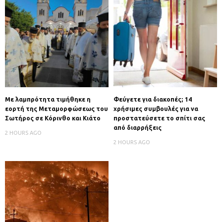
Με λαμπρότητα τιμήθηκε η
Φεύγετε για διακοπές; 14
εορτή της Μεταμορφώσεως του
χρήσιμες συμβουλές για να
Σωτήρος σε Κόρινθο και Κιάτο
προστατεύσετε το σπίτι σας
από διαρρήξεις
2 HOURS AGO
2 HOURS AGO