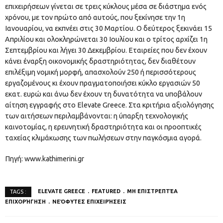
επιχειρήσεων γίνεται σε τρεις κύκλους μέσα σε διάστημα ενός
χρόνου, με τον πρώτο από αυτούς, που ξεκίνησε την 1η
Ιανουαρίου, να εκπνέει στις 30 Μαρτίου. Ο δεύτερος ξεκινάει 15
Απριλίου και ολοκληρώνεται 30 Ιουλίου και ο τρίτος αρχίζει 1η
Σεπτεμβρίου και λήγει 30 Δεκεμβρίου. Εταιρείες που δεν έχουν
κάνει έναρξη οικονομικής δραστηριότητας, δεν διαθέτουν
επιλέξιμη νομική μορφή, απασχολούν 250 ή περισσότερους
εργαζομένους κι έχουν πραγματοποιήσει κύκλο εργασιών 50
εκατ. ευρώ και άνω δεν έχουν τη δυνατότητα να υποβάλουν
αίτηση εγγραφής στο Elevate Greece. Στα κριτήρια αξιολόγησης
των αιτήσεων περιλαμβάνονται: η ύπαρξη τεχνολογικής
καινοτομίας, η ερευνητική δραστηριότητα και οι προοπτικές
ταχείας κλιμάκωσης των πωλήσεων στην παγκόσμια αγορά.
Πηγή: www.kathimerini.gr
ELEVATE GREECE
FEATURED
ΜΗ ΕΠΙΣΤΡΕΠΤΈΑ
TAGS :
ΕΠΙΧΟΡΉΓΗΣΗ
ΝΕΌΦΥΤΕΣ ΕΠΙΧΕΙΡΉΣΕΙΣ