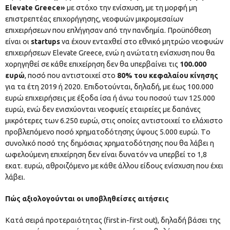
Elevate Greece»
με στόχο την ενίσχυση, με τη μορφή μη
επιστρεπτέας επιχορήγησης, νεοφυών μικρομεσαίων
επιχειρήσεων που επλήγησαν από την πανδημία. Προϋπόθεση
είναι οι
startups
να έχουν ενταχθεί στο εθνικό μητρώο νεοφυών
επιχειρήσεων Elevate Greece, ενώ η ανώτατη ενίσχυση που θα
χορηγηθεί σε κάθε επιχείρηση δεν θα υπερβαίνει τις
100.000
ευρώ
, ποσό που αντιστοιχεί στο
80% του κεφαλαίου κίνησης
για τα έτη 2019 ή 2020. Επιδοτούνται, δηλαδή, με έως 100.000
ευρώ επιχειρήσεις με έξοδα ίσα ή άνω του ποσού των 125.000
ευρώ, ενώ δεν ενισχύονται νεοφυείς εταιρείες με δαπάνες
μικρότερες των 6.250 ευρώ, στις οποίες αντιστοιχεί το ελάχιστο
προβλεπόμενο ποσό χρηματοδότησης ύψους 5.000 ευρώ. Tο
συνολικό ποσό της δημόσιας χρηματοδότησης που θα λάβει η
ωφελούμενη επιχείρηση δεν είναι δυνατόν να υπερβεί το 1,8
εκατ. ευρώ, αθροιζόμενο με κάθε άλλου είδους ενίσχυση που έχει
λάβει.
Πώς αξιολογούνται οι υποβληθείσες αιτήσεις
Κατά σειρά προτεραιότητας (first in-first out), δηλαδή βάσει της