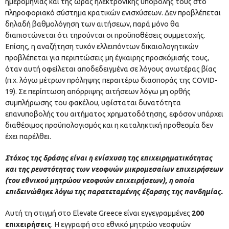
ημερομηνίας και της ώρας ηλεκτρονικής υποβολής τους στο
πληροφοριακό σύστημα κρατικών ενισχύσεων. Δεν προβλέπεται
δηλαδή βαθμολόγηση των αιτήσεων, παρά μόνο θα
διαπιστώνεται ότι τηρούνται οι προϋποθέσεις συμμετοχής.
Επίσης, η αναζήτηση τυχόν ελλειπόντων δικαιολογητικών
προβλέπεται για περιπτώσεις μη έγκαιρης προσκόμισής τους,
όταν αυτή οφείλεται αποδεδειγμένα σε λόγους ανωτέρας βίας
(π.χ. λόγω μέτρων πρόληψης περαιτέρω διασποράς της COVID-
19). Σε περίπτωση απόρριψης αιτήσεων λόγω μη ορθής
συμπλήρωσης του φακέλου, υφίσταται δυνατότητα
επανυποβολής του αιτήματος χρηματοδότησης, εφόσον υπάρχει
διαθέσιμος προϋπολογισμός και η καταληκτική προθεσμία δεν
έχει παρέλθει.
Στόχος της δράσης είναι η ενίσχυση της επιχειρηματικότητας
και της ρευστότητας των νεοφυών μικρομεσαίων επιχειρήσεων
(του εθνικού μητρώου νεοφυών επιχειρήσεων), η οποία
επιδεινώθηκε λόγω της παρατεταμένης έξαρσης της πανδημίας.
Αυτή τη στιγμή στο Elevate Greece είναι εγγεγραμμένες
200
επιχειρήσεις
. Η εγγραφή στο εθνικό μητρώο νεοφυών