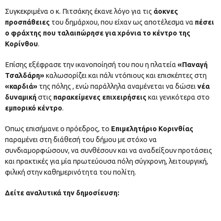
Συγκεκριμένα ο κ. Πιτσάκης έκανε λόγο για τις
άοκνες
προσπάθειες
του δημάρχου, που είχαν ως αποτέλεσμα να
πέσει
ο φράχτης που ταλαιπώρησε για χρόνια το κέντρο της
Κορίνθου
.
Επίσης εξέφρασε την ικανοποίησή του που η πλατεία
«Παναγή
Τσαλδάρη»
καλωσορίζει και πάλι ντόπιους και επισκέπτες στη
«καρδιά»
της πόλης , ενώ παράλληλα αναμένεται να δώσει
νέα
δυναμική
στις
παρακείμενες επιχειρήσεις
και γενικότερα στο
εμπορικό κέντρο
.
Όπως επισήμανε ο πρόεδρος, το
Επιμελητήριο Κορινθίας
παραμένει στη διάθεσή του δήμου με στόχο να
συνδιαμορφώσουν, να συνθέσουν και να αναδείξουν προτάσεις
και πρακτικές για μία πρωτεύουσα πόλη σύγχρονη, λειτουργική,
φιλική στην καθημερινότητα του πολίτη.
Δείτε αναλυτικά την δημοσίευση: