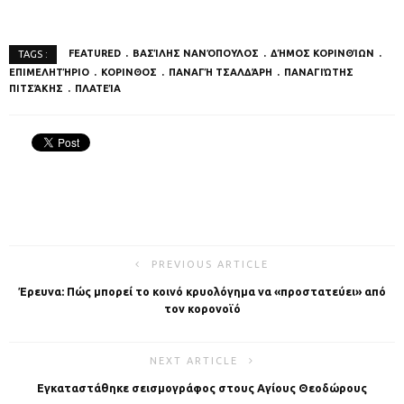
FEATURED
ΒΑΣΊΛΗΣ ΝΑΝΌΠΟΥΛΟΣ
ΔΉΜΟΣ ΚΟΡΙΝΘΊΩΝ
TAGS :
ΕΠΙΜΕΛΗΤΉΡΙΟ
ΚΟΡΙΝΘΟΣ
ΠΑΝΑΓΉ ΤΣΑΛΔΆΡΗ
ΠΑΝΑΓΙΏΤΗΣ
ΠΙΤΣΆΚΗΣ
ΠΛΑΤΕΊΑ
PREVIOUS ARTICLE
Έρευνα: Πώς μπορεί το κοινό κρυολόγημα να «προστατεύει» από
τον κορονοϊό
NEXT ARTICLE
Εγκαταστάθηκε σεισμογράφος στους Αγίους Θεοδώρους