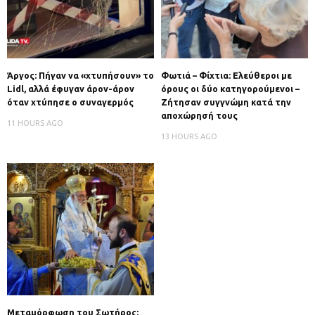
Άργος: Πήγαν να «χτυπήσουν» το
Φωτιά – Φίχτια: Ελεύθεροι με
Lidl, αλλά έφυγαν άρον-άρον
όρους οι δύο κατηγορούμενοι –
όταν χτύπησε ο συναγερμός
Ζήτησαν συγγνώμη κατά την
αποχώρησή τους
11 HOURS AGO
13 HOURS AGO
Μεταμόρφωση του Σωτήρος: