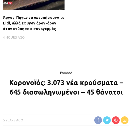
Άργος: Πήγαν να «χτυπήσουν» το
Lidl, αλλά έφυγαν άρον-άρον
όταν χτύπησε ο συναγερμός
4 HOURS AGO
ΕΛΛΑΔΑ
Κορονοϊός: 3.073 νέα κρούσματα –
645 διασωληνωμένοι – 45 θάνατοι
5 YEARS AGO