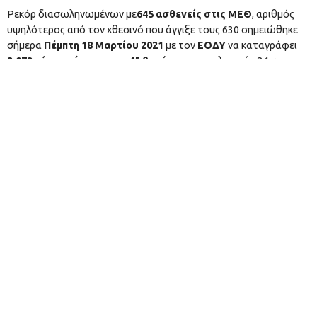
Ρεκόρ διασωληνωμένων με
645 ασθενείς στις ΜΕΘ
, αριθμός
υψηλότερος από τον χθεσινό που άγγιξε τους 630 σημειώθηκε
σήμερα
Πέμπτη 18 Μαρτίου 2021
με τον
ΕΟΔΥ
να καταγράφει
3.073 νέα κρούσματα
και
45 θανάτους
το τελευταίο 24ωρο.
Συνολικά διενεργήθηκαν 53.606 τεστ και η θετικότητα ανέρχεται
σε 5,73%.
Δείτε αναλυτικά την γεωγραφική κατανομή των κρουσμάτων:
Πηγή: eody.gov.gr
#ΚΟΡΟΝΟΪΟΣ
ELLADA
FEATURED
ΜΕΘ
ΝΈΑ ΚΡΟΎΣΜΑΤΑ
TAGS :