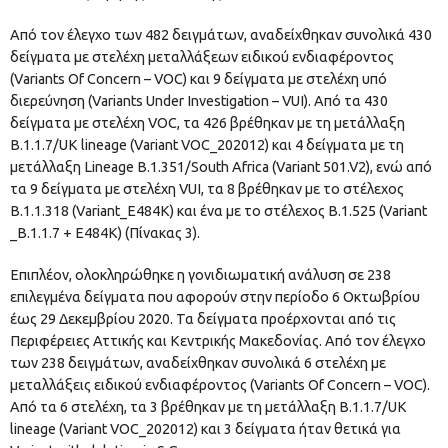
Από τον έλεγχο των 482 δειγμάτων, αναδείχθηκαν συνολικά 430
δείγματα με στελέχη μεταλλάξεων ειδικού ενδιαφέροντος
(Variants Of Concern – VOC) και 9 δείγματα με στελέχη υπό
διερεύνηση (Variants Under Investigation – VUI). Από τα 430
δείγματα με στελέχη VOC, τα 426 βρέθηκαν με τη μετάλλαξη
Β.1.1.7/UK lineage (Variant VOC_202012) και 4 δείγματα με τη
μετάλλαξη Lineage B.1.351/South Africa (Variant 501.V2), ενώ από
τα 9 δείγματα με στελέχη VUI, τα 8 βρέθηκαν με το στέλεχος
B.1.1.318 (Variant_E484K) και ένα με το στέλεχος Β.1.525 (Variant
_B.1.1.7 + E484K) (Πίνακας 3).
Επιπλέον, ολοκληρώθηκε η γονιδιωματική ανάλυση σε 238
επιλεγμένα δείγματα που αφορούν στην περίοδο 6 Οκτωβρίου
έως 29 Δεκεμβρίου 2020. Τα δείγματα προέρχονται από τις
Περιφέρειες Αττικής και Κεντρικής Μακεδονίας. Από τον έλεγχο
των 238 δειγμάτων, αναδείχθηκαν συνολικά 6 στελέχη με
μεταλλάξεις ειδικού ενδιαφέροντος (Variants Of Concern – VOC).
Από τα 6 στελέχη, τα 3 βρέθηκαν με τη μετάλλαξη Β.1.1.7/UK
lineage (Variant VOC_202012) και 3 δείγματα ήταν θετικά για