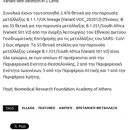
Variant with deletion in S Gene.
Συνολικά έχουν ταυτοποιηθεί 2.476 θετικά για την παρουσία
μετάλλαξης Β.1.1.7/UK lineage (Variant VOC_202012) (Πίνακας 4)
και 55 θετικά για την παρουσία μετάλλαξης B.1.351/South Africa
(Variant 501.V2) από την έναρξη λειτουργίας του Εθνικού Δικτύου
Γονιδιωματικής Επιτήρησης για τις μεταλλάξεις του SARS- CoV-
2 έως σήμερα. Τα 55 θετικά στελέχη για την παρουσία
μετάλλαξης Lineage B.1.351/South Africa (Variant 501.V2) είναι
όλα εγχώρια, εκ των οποίων 47 προέρχονται από την
Περιφερειακή Ενότητα Θεσσαλονίκης, 2 από την Περιφερειακή
Ενότητα Ιωαννίνων, 5 από την Περιφέρεια Αττικής και 1 από την
Περιφέρεια Κρήτης.
Πηγή: Biomedical Research Foundation Academy of Athens
ELLADA
FEATURED
ΑΦΡΙΚΉ
ΒΡΕΤΑΝΙΚΉ ΜΕΤΆΛΛΑΞΗ
TAGS :