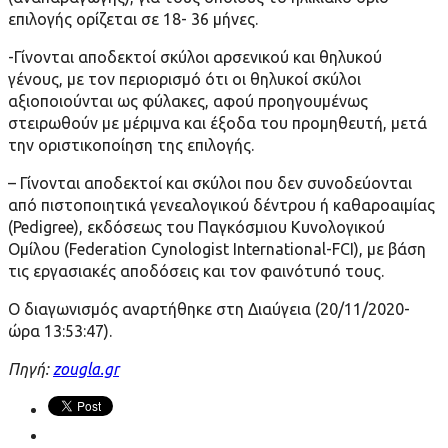
επιλογής ορίζεται σε 18- 36 µήνες.
-Γίνονται αποδεκτοί σκύλοι αρσενικού και θηλυκού
γένους, µε τον περιορισµό ότι οι θηλυκοί σκύλοι
αξιοποιούνται ως φύλακες, αφού προηγουµένως
στειρωθούν µε µέριµνα και έξοδα του προµηθευτή, µετά
την οριστικοποίηση της επιλογής.
– Γίνονται αποδεκτοί και σκύλοι που δεν συνοδεύονται
από πιστοποιητικά γενεαλογικού δέντρου ή καθαροαιµίας
(Pedigree), εκδόσεως του Παγκόσµιου Κυνολογικού
Οµίλου (Federation Cynologist International-FCI), µε βάση
τις εργασιακές αποδόσεις και τον φαινότυπό τους.
Ο διαγωνισμός αναρτήθηκε στη Διαύγεια (20/11/2020-
ώρα 13:53:47).
Πηγή:
zougla.gr