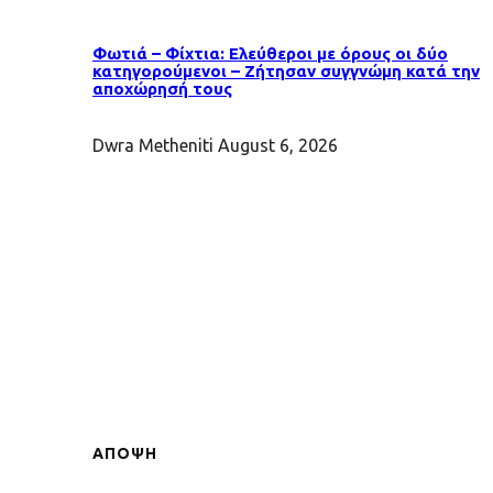
Φωτιά – Φίχτια: Ελεύθεροι με όρους οι δύο
κατηγορούμενοι – Ζήτησαν συγγνώμη κατά την
αποχώρησή τους
Dwra Metheniti
August 6, 2026
ΑΠΟΨΗ