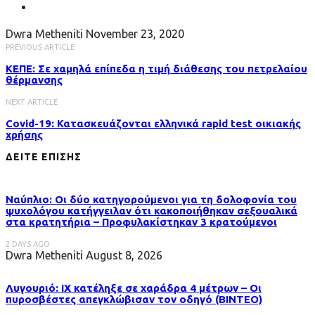
Dwra Metheniti
November 23, 2020
PREVIOUS ARTICLE
ΚΕΠΕ: Σε χαμηλά επίπεδα η τιμή διάθεσης του πετρελαίου
θέρμανσης
NEXT ARTICLE
Covid-19: Κατασκευάζονται ελληνικά rapid test οικιακής
χρήσης
ΔΕΙΤΕ ΕΠΙΣΗΣ
Ναύπλιο: Οι δύο κατηγορούμενοι για τη δολοφονία του
ψυχολόγου κατήγγειλαν ότι κακοποιήθηκαν σεξουαλικά
στα κρατητήρια – Προφυλακίστηκαν 3 κρατούμενοι
2 DAYS AGO
Dwra Metheniti
August 8, 2026
Λυγουριό: ΙΧ κατέληξε σε χαράδρα 4 μέτρων – Οι
πυροσβέστες απεγκλώβισαν τον οδηγό (ΒΙΝΤΕΟ)