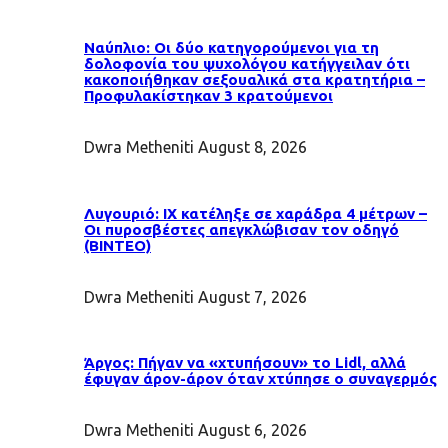
Ναύπλιο: Οι δύο κατηγορούμενοι για τη
δολοφονία του ψυχολόγου κατήγγειλαν ότι
κακοποιήθηκαν σεξουαλικά στα κρατητήρια –
Προφυλακίστηκαν 3 κρατούμενοι
Dwra Metheniti
August 8, 2026
Λυγουριό: ΙΧ κατέληξε σε χαράδρα 4 μέτρων –
Οι πυροσβέστες απεγκλώβισαν τον οδηγό
(ΒΙΝΤΕΟ)
Dwra Metheniti
August 7, 2026
Άργος: Πήγαν να «χτυπήσουν» το Lidl, αλλά
έφυγαν άρον-άρον όταν χτύπησε ο συναγερμός
Dwra Metheniti
August 6, 2026