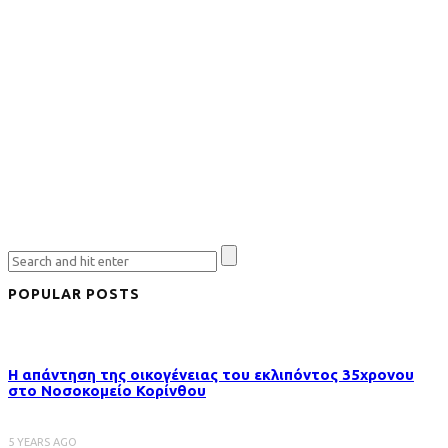
POPULAR POSTS
Η απάντηση της οικογένειας του εκλιπόντος 35χρονου
στo Νοσοκομείο Κορίνθου
5 YEARS AGO