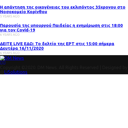
Η απάντηση της οικογένειας του εκλιπόντος 35χρονου στo
Νοσοκομείο Κορίνθου
5 YEARS AGO
Παρουσία της υπουργού Παιδείας η ενημέρωση στις 18:00
για τον Covid-19
6 YEARS AGO
ΔΕΙΤΕ LIVE ΕΔΩ: Το δελτίο της ΕΡΤ στις 15:00 σήμερα
Δευτέρα 16/11/2020
6 YEARS AGO
Copyright ©2020. DM News. All Rights Reserved | Designed by
@
LiSolutions