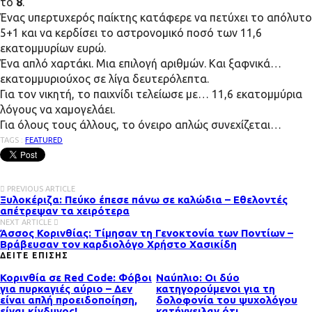
το
8
.
Ένας υπερτυχερός παίκτης κατάφερε να πετύχει το απόλυτο
5+1 και να κερδίσει το αστρονομικό ποσό των 11,6
εκατομμυρίων ευρώ.
Ένα απλό χαρτάκι. Μια επιλογή αριθμών. Και ξαφνικά…
εκατομμυριούχος σε λίγα δευτερόλεπτα.
Για τον νικητή, το παιχνίδι τελείωσε με… 11,6 εκατομμύρια
λόγους να χαμογελάει.
Για όλους τους άλλους, το όνειρο απλώς συνεχίζεται…
TAGS :
FEATURED
PREVIOUS ARTICLE
Ξυλοκέριζα: Πεύκο έπεσε πάνω σε καλώδια – Εθελοντές
απέτρεψαν τα χειρότερα
NEXT ARTICLE
Άσσος Κορινθίας: Τίμησαν τη Γενοκτονία των Ποντίων –
Βράβευσαν τον καρδιολόγο Χρήστο Χασικίδη
ΔΕΙΤΕ ΕΠΙΣΗΣ
Κορινθία σε Red Code: Φόβοι
Ναύπλιο: Οι δύο
για πυρκαγιές αύριο – Δεν
κατηγορούμενοι για τη
είναι απλή προειδοποίηση,
δολοφονία του ψυχολόγου
είναι κίνδυνος!
κατήγγειλαν ότι