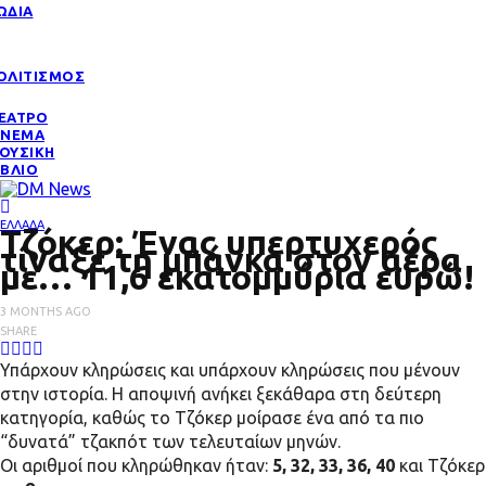
ΩΔΙΑ
ΟΛΙΤΙΣΜΟΣ
ΕΑΤΡΟ
ΙΝΕΜΑ
ΟΥΣΙΚΗ
ΙΒΛΙΟ
ΕΛΛΑΔΑ
Τζόκερ: Ένας υπερτυχερός
τίναξε τη μπάνκα στον αέρα
με… 11,6 εκατομμύρια ευρώ!
3 MONTHS AGO
SHARE
Υπάρχουν κληρώσεις και υπάρχουν κληρώσεις που μένουν
στην ιστορία. Η αποψινή ανήκει ξεκάθαρα στη δεύτερη
κατηγορία, καθώς το Τζόκερ μοίρασε ένα από τα πιο
“δυνατά” τζακπότ των τελευταίων μηνών.
Οι αριθμοί που κληρώθηκαν ήταν:
5, 32, 33, 36, 40
και Τζόκερ