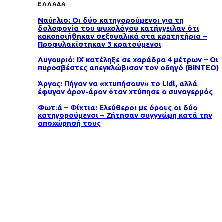
ΕΛΛΑΔΑ
Ναύπλιο: Οι δύο κατηγορούμενοι για τη
δολοφονία του ψυχολόγου κατήγγειλαν ότι
κακοποιήθηκαν σεξουαλικά στα κρατητήρια –
Προφυλακίστηκαν 3 κρατούμενοι
Λυγουριό: ΙΧ κατέληξε σε χαράδρα 4 μέτρων – Οι
πυροσβέστες απεγκλώβισαν τον οδηγό (ΒΙΝΤΕΟ)
Άργος: Πήγαν να «χτυπήσουν» το Lidl, αλλά
έφυγαν άρον-άρον όταν χτύπησε ο συναγερμός
Φωτιά – Φίχτια: Ελεύθεροι με όρους οι δύο
κατηγορούμενοι – Ζήτησαν συγγνώμη κατά την
αποχώρησή τους