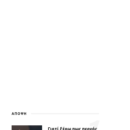
ΑΠΟΨΗ
1
Γιατί ξέρω πως περνάς