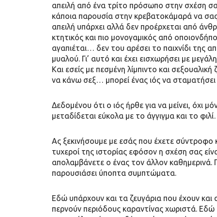
απειλή από ένα τρίτο πρόσωπο στην σχέση σας
κάποια παρουσία στην κρεβατοκάμαρά να σας 
απειλή υπάρχει αλλά δεν προέρχεται από άνθρω
κτητικός και πιο μονογαμικός από οποιονδήπ
αγαπιέται… δεν του αρέσει το παιχνίδι της απ
μυαλού. Γι’ αυτό και έχει εισχωρήσει με μεγάλ
Και εσείς με πεσμένη λίμπιντο και σεξουαλικ
να κάνω σεξ… μπορεί ένας ιός να σταματήσει
Δεδομένου ότι ο ιός ήρθε για να μείνει, όχι μ
μεταδίδεται εύκολα με το άγγιγμα και το φιλί…
Ας ξεκινήσουμε με εσάς που έχετε σύντροφο κα
τυχεροί της ιστορίας εφόσον η σχέση σας είν
απολαμβάνετε ο ένας τον άλλον καθημερινά.
παρουσιάσει ύποπτα συμπτώματα.
Εδώ υπάρχουν και τα ζευγάρια που έχουν και α
περνούν περιόδους καραντίνας χωριστά. Εδώ 