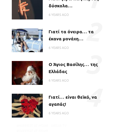
δύσκολα…
6 YEARS AGO
2
Γιατί τα όνειρα… τα
έκανα μονάχη…
6 YEARS AGO
3
Ο Άγιος Βασίλης… της
Ελλάδας
6 YEARS AGO
4
Γιατί… είναι θεϊκό, να
αγαπάς!
6 YEARS AGO
#HAPPIEST AT HOME
MEDIA TV
#HAPPIEST AT HOME