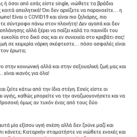
 ή όσοι από εσάς είστε single, νιώθετε τα βράδια
κοιτά απειλητικά! Όχι δεν αρχίζετε να παρανοείτε… η
πο! Είναι ο COVID19 και είναι πιο ζηλιάρης, πιο
οτε σύντροφο πάνω στον πλανήτη! Δεν αγαπά και δεν
οπλάνησης αλλά ξέρει να παίζει καλά το παιχνίδι του
η ευκολία στο δικό σας και εν συνεχεία στο κρεβάτι σας!
ή ζωή σε χειμερία νάρκη σκέφτεστε… πόσο ασφαλές είναι
 τον έρωτα;
όνο στην κοινωνική αλλά και στην σεξουαλική ζωή μας και
 είναι ικανός για όλα!
ι ζείτε κάτω από την ίδια στέγη. Εσείς είστε οι
αι υγιής, καθώς μπορείτε να την αναζωογονήσετε και να
 Προσοχή όμως αν τυχόν ένας από τους δύο
υτά μία εξίσου υγιή σχέση αλλά δεν ζούνε μαζί και
τι κάνετε; Καταρχήν σταματήστε να νιώθετε ενοχές και