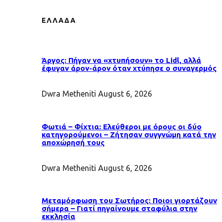
ΕΛΛΑΔΑ
Άργος: Πήγαν να «χτυπήσουν» το Lidl, αλλά
έφυγαν άρον-άρον όταν χτύπησε ο συναγερμός
Dwra Metheniti
August 6, 2026
Φωτιά – Φίχτια: Ελεύθεροι με όρους οι δύο
κατηγορούμενοι – Ζήτησαν συγγνώμη κατά την
αποχώρησή τους
Dwra Metheniti
August 6, 2026
Μεταμόρφωση του Σωτήρος: Ποιοι γιορτάζουν
σήμερα – Γιατί πηγαίνουμε σταφύλια στην
εκκλησία