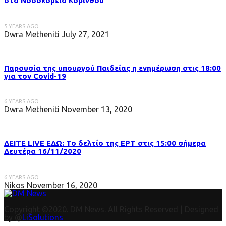
στo Νοσοκομείο Κορίνθου
5 YEARS AGO
Dwra Metheniti
July 27, 2021
Παρουσία της υπουργού Παιδείας η ενημέρωση στις 18:00
για τον Covid-19
6 YEARS AGO
Dwra Metheniti
November 13, 2020
ΔΕΙΤΕ LIVE ΕΔΩ: Το δελτίο της ΕΡΤ στις 15:00 σήμερα
Δευτέρα 16/11/2020
6 YEARS AGO
Nikos
November 16, 2020
Copyright ©2020. DM News. All Rights Reserved | Designed
by @
LiSolutions