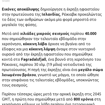
SHARE
Εικόνες αποκάλυψης
δημιούργησε η έκρηξη ηφαιστείου
στην πρωτεύουσα της
Ισλανδίας
, Ρέικιαβικ προκαλώντας
το δέος των ανθρώπων ακόμα μία φορά μπροστά στο
μεγαλείο της φύσης.
Μετά από
χιλιάδες μικρούς σεισμούς
περίπου
40.000
που σημειώθηκαν την τελευταία εβδομάδα στην
χερσόνησο,
κόκκινη λάβα
άρχισε να βγαίνει από το
έδαφος και μια
κόκκινη λάμψη
άναψε στον νυχτερινό
ουρανό από την έκρηξη ηφαιστείου που σημειώθηκε
κοντά στο
Fagradalsfjall
, ένα βουνό στη χερσόνησο του
Ρέικιανες, περίπου 30 χλμ. (19 μίλια) νοτιοδυτικά της
πρωτεύουσας. Η πηγή της έκρηξης είναι ένα
μεγάλο σώμα
λειωμένου βράχου
, γνωστό ως μάγμα, το οποίο ώθησε
στην επιφάνεια τις τελευταίες εβδομάδες, υποκινώντας
τους σεισμούς.
Περίπου τέσσερις ώρες μετά την αρχική έκρηξη στις 2045
GMT, η πρώτη που σημειώθηκε μετά από
800 χρόνια
στη
χερσόνησο κάλυψε με λάβα περίπου ένα τετραγωνικό