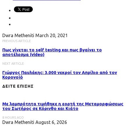
Dwra Metheniti
March 20, 2021
PREVIOUS ARTICLE
Πως γίνεται το self testing και πως βγαίνει το
αποτέλεσμα (video)
NEXT ARTICLE
Γιώργος Παυλάκης: 3.000 νεκροί τον Απρίλιο από τον
Κορονοϊό
ΔΕΙΤΕ ΕΠΙΣΗΣ
Με λαμπρότητα τιμήθηκε η εορτή της Μεταμορφώσεως
του Σωτήρος σε Κόρινθο και Κιάτο
8 HOURS AGO
Dwra Metheniti
August 6, 2026