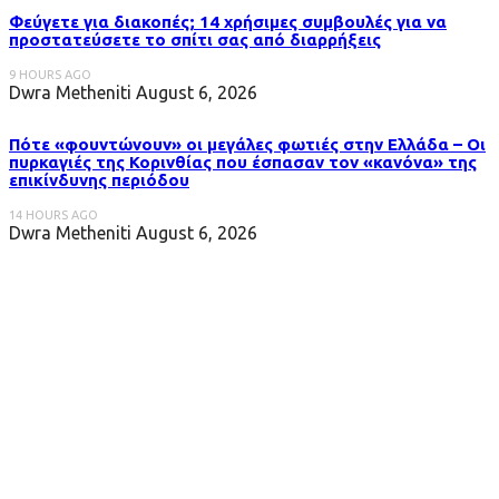
Φεύγετε για διακοπές; 14 χρήσιμες συμβουλές για να
προστατεύσετε το σπίτι σας από διαρρήξεις
9 HOURS AGO
Dwra Metheniti
August 6, 2026
Πότε «φουντώνουν» οι μεγάλες φωτιές στην Ελλάδα – Οι
πυρκαγιές της Κορινθίας που έσπασαν τον «κανόνα» της
επικίνδυνης περιόδου
14 HOURS AGO
Dwra Metheniti
August 6, 2026