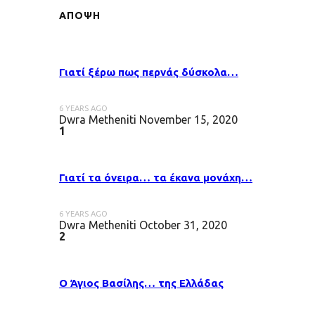
ΑΠΟΨΗ
Γιατί ξέρω πως περνάς δύσκολα…
6 YEARS AGO
Dwra Metheniti
November 15, 2020
1
Γιατί τα όνειρα… τα έκανα μονάχη…
6 YEARS AGO
Dwra Metheniti
October 31, 2020
2
Ο Άγιος Βασίλης… της Ελλάδας