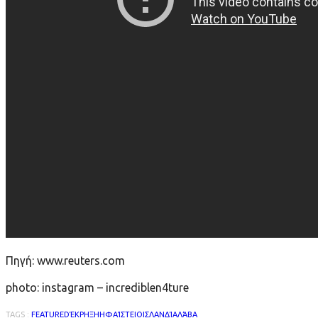
Πηγή: www.reuters.com
photo: instagram – incrediblen4ture
TAGS :
FEATURED
ΈΚΡΗΞΗ
ΗΦΑΊΣΤΕΙΟ
ΙΣΛΑΝΔΊΑ
ΛΆΒΑ