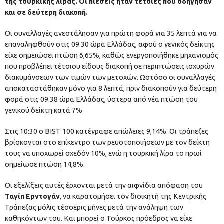
της τουρκικής λίρας. Οι πιέσεις ήταν τέτοιες που οδήγησαν
και σε δεύτερη διακοπή.
Οι συναλλαγές ανεστάλησαν για πρώτη φορά για 35 λεπτά για να
επαναληφθούν στις 09.30 ώρα Ελλάδας, αφού ο γενικός δείκτης
είχε σημειώσει πτώση 6,65%, καθώς ενεργοποιήθηκε μηχανισμός
που προβλέπει τέτοιου είδους διακοπή σε περιπτώσεις ισχυρών
διακυμάνσεων των τιμών των μετοχών. Ωστόσο οι συναλλαγές
αποκαταστάθηκαν μόνο για 8 λεπτά, πριν διακοπούν για δεύτερη
φορά στις 09.38 ώρα Ελλάδας, ύστερα από νέα πτώση του
γενικού δείκτη κατά 7%.
Στις 10:30 ο BIST 100 κατέγραφε απώλειες 9,14%. Οι τράπεζες
βρίσκονται στο επίκεντρο των ρευστοποιήσεων με τον δείκτη
τους να υποχωρεί σχεδόν 10%, ενώ η τουρκική λίρα το πρωί
σημείωσε πτώση 14,8%.
Οι εξελίξεις αυτές έρχονται μετά την αιφνίδια απόφαση του
Ταγίπ Ερντογάν
, να καρατομήσει τον διοικητή της Κεντρικής
Τράπεζας μόλις τέσσερις μήνες μετά την ανάληψη των
καθηκόντων του. Και μπορεί ο Τούρκος πρόεδρος να είχε