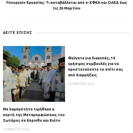
Υπουργείο Εργασίας: Τι καταβάλλεται από e-ΕΦΚΑ και ΟΑΕΔ έως
τις 26 Μαρτίου
ΔΕΙΤΕ ΕΠΙΣΗΣ
Φεύγετε για διακοπές; 14
χρήσιμες συμβουλές για να
προστατεύσετε το σπίτι σας
από διαρρήξεις
43 MINUTES AGO
Με λαμπρότητα τιμήθηκε η
εορτή της Μεταμορφώσεως του
Σωτήρος σε Κόρινθο και Κιάτο
15 MINUTES AGO