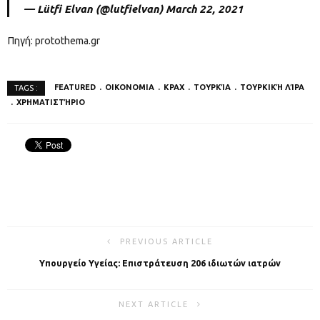
— Lütfi Elvan (@lutfielvan)
March 22, 2021
Πηγή: protothema.gr
FEATURED
OIKONOMIA
ΚΡΑΧ
ΤΟΥΡΚΊΑ
ΤΟΥΡΚΙΚΉ ΛΊΡΑ
TAGS :
ΧΡΗΜΑΤΙΣΤΉΡΙΟ
PREVIOUS ARTICLE
Υπουργείο Υγείας: Επιστράτευση 206 ιδιωτών ιατρών
NEXT ARTICLE