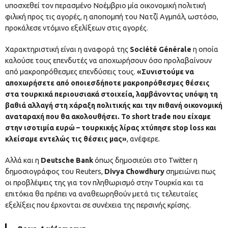
υποσχεθεί τον περασμένο Νοέμβριο μία οικονομική πολιτική
φιλική προς τις αγορές, η αποπομπή του Νατζί Αγμπάλ, ωστόσο,
προκάλεσε ντόμινο εξελίξεων στις αγορές.
Χαρακτηριστική είναι η αναφορά της
Société Générale
η οποία
καλούσε τους επενδυτές να αποχωρήσουν όσο προλαβαίνουν
από μακροπρόθεσμες επενδύσεις τους.
«Συνιστούμε να
αποχωρήσετε από οποιεσδήποτε μακροπρόθεσμες θέσεις
στα τουρκικά περιουσιακά στοιχεία, λαμβάνοντας υπόψη τη
βαθιά αλλαγή στη χάραξη πολιτικής και την πιθανή οικονομική
αναταραχή που θα ακολουθήσει. Το short trade που είχαμε
στην ισοτιμία ευρώ – τουρκικής λίρας χτύπησε stop loss και
κλείσαμε εντελώς τις θέσεις μας»
, ανέφερε.
Αλλά και η
Deutsche Bank
όπως δημοσιεύει στο Twitter η
δημοσιογράφος του Reuters,
Divya Chowdhury
σημειώνει πως
οι προβλέψεις της για τον πληθωρισμό στην Τουρκία και τα
επιτόκια θα πρέπει να αναθεωρηθούν μετά τις τελευταίες
εξελίξεις που έρχονται σε συνέχεια της περσινής κρίσης.