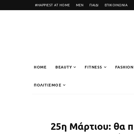
#HAPPIEST AT HOME
MEN
ΠΑΙΔΙ
ΕΠΙΚΟΙΝΩΝΙΑ
HOME
BEAUTY
FITNESS
FASHION
ΠΟΛΙΤΙΣΜΟΣ
25η Μάρτιου: θα 