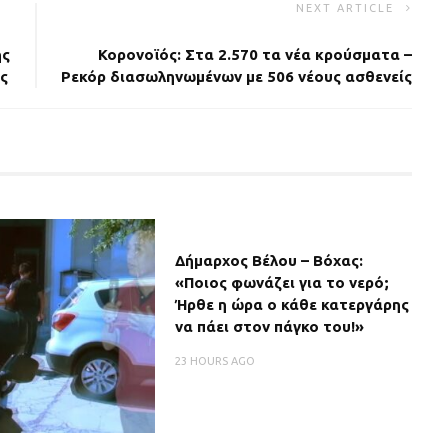
NEXT ARTICLE
ης
Κορονοϊός: Στα 2.570 τα νέα κρούσματα –
ες
Ρεκόρ διασωληνωμένων με 506 νέους ασθενείς
Δήμαρχος Βέλου – Βόχας:
«Ποιος φωνάζει για το νερό;
Ήρθε η ώρα ο κάθε κατεργάρης
να πάει στον πάγκο του!»
23 HOURS AGO