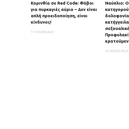
Κορινθία σε Red Code: Φόβοι
Ναύπλιο: Ο
για πυρκαγιές αύριο – Δεν είναι
κατηγορούμ
απλή προειδοποίηση, είναι
δολοφονία
κίνδυνος!
κατήγγειλα
σεξουαλικά
17 HOURS AGO
Προφυλακί
κρατούμεν
22 HOURS AGO