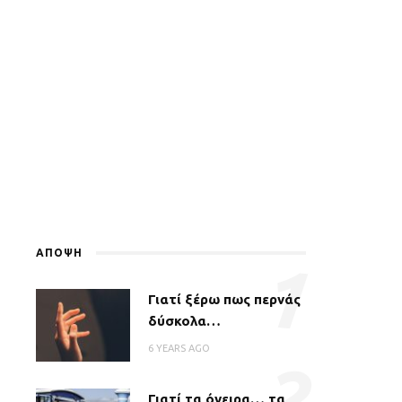
ΑΠΟΨΗ
1
Γιατί ξέρω πως περνάς
δύσκολα…
6 YEARS AGO
2
Γιατί τα όνειρα… τα