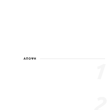
ΑΠΟΨΗ
1
Γιατί ξέρω πως περνάς
δύσκολα…
6 YEARS AGO
Dwra Metheniti
November
15, 2020
2
Γιατί τα όνειρα… τα έκανα