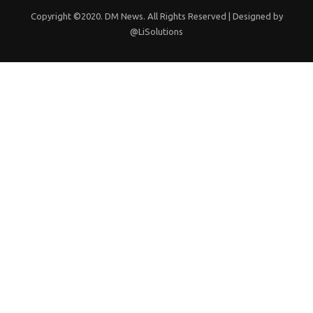
Copyright ©2020. DM News. All Rights Reserved | Designed by
@
LiSolutions