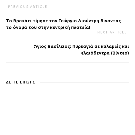
PREVIOUS ARTICLE
Το Βραχάτι τίμησε τον Γεώργιο Λιούντρη δίνοντας
το όνομά του στην κεντρική πλατεία!
NEXT ARTICLE
Άγιος Βασίλειος: Πυρκαγιά σε καλαμιές και
ελαιόδεντρα (Βίντεο)
ΔΕΙΤΕ ΕΠΙΣΗΣ
Κορινθία σε Red Code: Φόβοι για πυρκαγιές αύριο –
Δεν είναι απλή προειδοποίηση, είναι κίνδυνος!
10 HOURS AGO
Dwra Metheniti
August 8, 2026