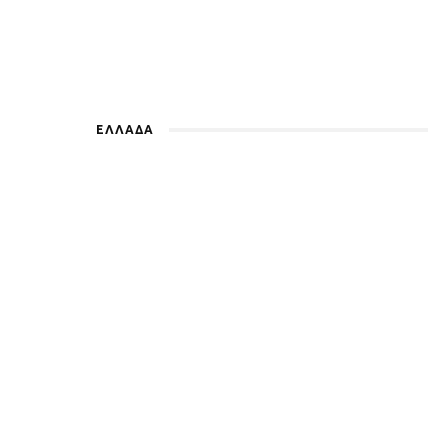
ΕΛΛΑΔΑ
Ναύπλιο: Οι δύο κατηγορούμενοι
για τη δολοφονία του ψυχολόγου