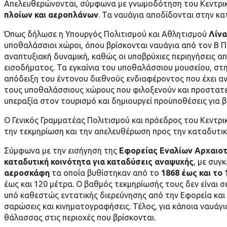
Απελευθερώνονται, σύμφωνα με γνωμοδότηση του Κεντρι
πλοίων και αεροπλάνων
. Τα ναυάγια αποδίδονται στην κ
Όπως δήλωσε η Υπουργός Πολιτισμού και Αθλητισμού
Λίνα
υποθαλάσσιοι χώροι, όπου βρίσκονται ναυάγια από τον Β Π
αναπτυξιακή δυναμική, καθώς οι υποβρύχιες περιηγήσεις α
εισοδήματος. Τα εγκαίνια του υποθαλάσσιου μουσείου, στη
απόδειξη του έντονου διεθνούς ενδιαφέροντος που έχει αν
τους υποθαλάσσιους χώρους που φιλοξενούν και προστατεύ
υπεραξία στον τουρισμό και δημιουργεί προϋποθέσεις για 
Ο Γενικός Γραμματέας Πολιτισμού και πρόεδρος του Κεντ
την τεκμηρίωση και την απελευθέρωση προς την καταδυτικ
Σύμφωνα με την εισήγηση της
Εφορείας Εναλίων Αρχαιο
καταδυτική κοινότητα για καταδύσεις αναψυχής
, με συγ
αεροσκάφη
τα οποία βυθίστηκαν από το
1868 έως και το 
έως και 120 μέτρα. Ο βαθμός τεκμηρίωσής τους δεν είναι σ
υπό καθεστώς εντατικής διερεύνησης από την Εφορεία και
σαρώσεις και κινηματογραφήσεις. Τέλος, για κάποια ναυάγ
θάλασσας στις περιοχές που βρίσκονται.