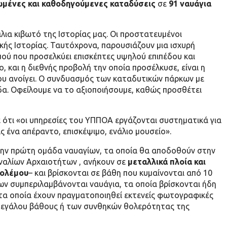
μένες και καθοδηγούμενες καταδύσεις
σε
91 ναυάγια
λια κιβωτό της Ιστορίας μας. Οι προστατευμένοι
κής Ιστορίας. Ταυτόχρονα, παρουσιάζουν μια ισχυρή
μού που προσελκύει επισκέπτες υψηλού επιπέδου και
 και η διεθνής προβολή την οποία προσέλκυσε, είναι η
που ανοίγει. Ο συνδυασμός των καταδυτικών πάρκων με
δα. Οφείλουμε να το αξιοποιήσουμε, καθώς προσθέτει
ότι «οι υπηρεσίες του ΥΠΠΟΑ εργάζονται συστηματικά για
 ένα απέραντο, επισκέψιμο, ενάλιο μουσείο».
την πρώτη ομάδα ναυαγίων, τα οποία θα αποδοθούν στην
Εναλίων Αρχαιοτήτων , ανήκουν σε
μεταλλικά πλοία και
Πολέμου
– και βρίσκονται σε βάθη που κυμαίνονται από 10
ίων συμπεριλαμβάνονται ναυάγια, τα οποία βρίσκονται ήδη
στα οποία έχουν πραγματοποιηθεί εκτενείς φωτογραφικές
υ μεγάλου βάθους ή των συνθηκών θολερότητας της