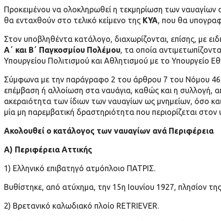
Προκειμένου να ολοκληρωθεί η τεκμηρίωση των ναυαγίων α
θα ενταχθούν στο τελικό κείμενο της
ΚΥΑ
, που θα υπογραφ
Στον υποβληθέντα κατάλογο, διαχωρίζονται, επίσης, με ει
Α΄ και Β΄ Παγκοσμίου Πολέμου
, τα οποία αντιμετωπίζοντ
Υπουργείoυ Πολιτισμού και Aθλητισμού με το Υπουργείο Εθ
Σύμφωνα με την παράγραφο 2 του άρθρου 7 του Νόμου 468
επέμβαση ή αλλοίωση στα ναυάγια, καθώς και η συλλογή, α
ακεραιότητα των ίδιων των ναυαγίων ως μνημείων, όσο κα
μία μη παρεμβατική δραστηριότητα που περιορίζεται στον υ
Ακολουθεί ο κατάλογος των ναυαγίων ανά Περιφέρεια
Α) Περιφέρεια Αττικής
1) Ελληνικό επιβατηγό ατμόπλοιο ΠΑΤΡΙΣ.
Βυθίστηκε, από ατύχημα, την 15η Ιουνίου 1927, πλησίον τ
2) Βρετανικό καλωδιακό πλοίο RETRIEVER.