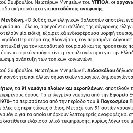
κού Συμβουλίου Νεωτέρων Μνημείων του
ΥΠΠΟΑ
, οι
οργανω
αταδυτική κοινότητα για
καταδύσεις αναψυχής
.
 Μενδώνη
, «Ο βυθός των ελληνικών θαλασσών αποτελεί ενά
αγκόσμιο Πόλεμο, αφηγούνται σελίδες της σύγχρονης ελληνι
ποτελούν μία ειδική, εξαιρετικά ενδιαφέρουσα μορφή τουρισ
 νησίδα Περιστέρα της Αλοννήσου, τον περασμένο Αύγουστο,
απτυχθεί για τον καταδυτικό τουρισμό και τις προοπτικές 
ουν ιστορικά ναυάγια είναι μέγα πλεονέκτημα για την Ελλά
βιώσιμη ανάπτυξη των τοπικών κοινωνιών».
ρικού Συμβουλίου Νεωτέρων Μνημείων
Γ. Διδασκάλου
δήλωσε 
ή κοινότητα και άλλων σημαντικών ναυαγίων, δημιουργώντας
τήτων
, τα
91 ναυάγια πλοίων και αεροπλάνων
, αποτελούν 
κεκριμένους όρους. Τα επιλεγμένα ναυάγια από την Εφορεία 
1970
– τα περισσότερα από την περίοδο του
Β Παγκοσμίου 
ε όλες τις περιπτώσεις ο ίδιος. Μεταξύ των 91 αυτών ναυαγ
 ναυάγια για τα οποία υπάρχουν λεπτομερείς αναφορές και 
ια διατίθεται ελάχιστο υλικό τεκμηρίωσης, κυρίως λόγω το