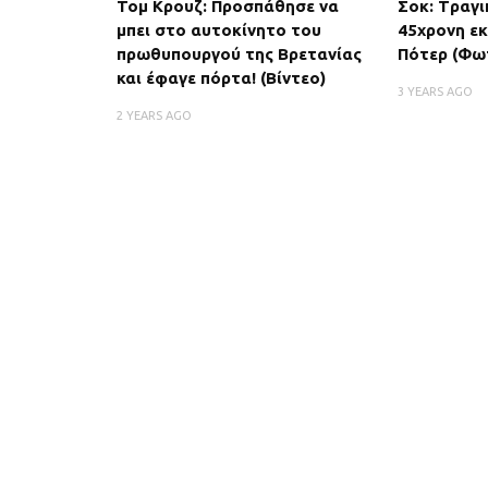
Τομ Κρουζ: Προσπάθησε να
Σοκ: Tραγι
μπει στο αυτοκίνητο του
45χρονη εκ
πρωθυπουργού της Βρετανίας
Πότερ (Φω
και έφαγε πόρτα! (Βίντεο)
3 YEARS AGO
2 YEARS AGO