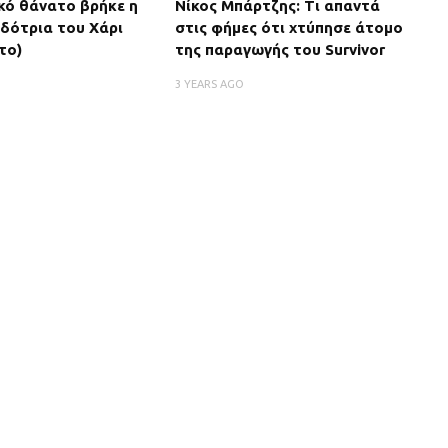
κό θάνατο βρήκε η
Νίκος Μπάρτζης: Τι απαντά
δότρια του Χάρι
στις φήμες ότι χτύπησε άτομο
το)
της παραγωγής του Survivor
3 YEARS AGO