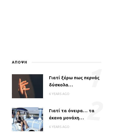
ΑΠΟΨΗ
1
Γιατί ξέρω πως περνάς
δύσκολα…
6 YEARS AGO
2
Γιατί τα όνειρα… τα
έκανα μονάχη…
6 YEARS AGO