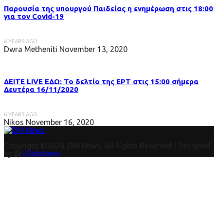
Παρουσία της υπουργού Παιδείας η ενημέρωση στις 18:00
για τον Covid-19
6 YEARS AGO
Dwra Metheniti
November 13, 2020
ΔΕΙΤΕ LIVE ΕΔΩ: Το δελτίο της ΕΡΤ στις 15:00 σήμερα
Δευτέρα 16/11/2020
6 YEARS AGO
Nikos
November 16, 2020
Copyright ©2020. DM News. All Rights Reserved | Designed
by @
LiSolutions