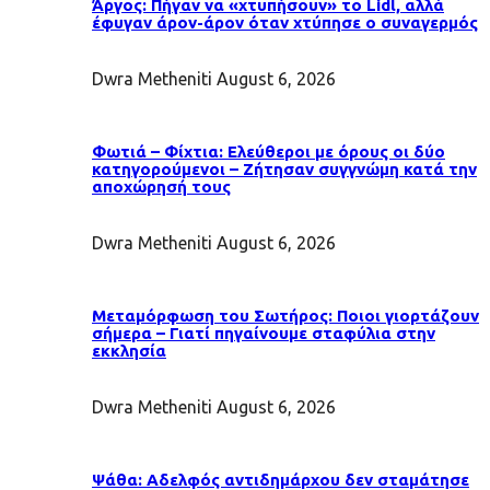
Άργος: Πήγαν να «χτυπήσουν» το Lidl, αλλά
έφυγαν άρον-άρον όταν χτύπησε ο συναγερμός
Dwra Metheniti
August 6, 2026
Φωτιά – Φίχτια: Ελεύθεροι με όρους οι δύο
κατηγορούμενοι – Ζήτησαν συγγνώμη κατά την
αποχώρησή τους
Dwra Metheniti
August 6, 2026
Μεταμόρφωση του Σωτήρος: Ποιοι γιορτάζουν
σήμερα – Γιατί πηγαίνουμε σταφύλια στην
εκκλησία
Dwra Metheniti
August 6, 2026
Ψάθα: Αδελφός αντιδημάρχου δεν σταμάτησε