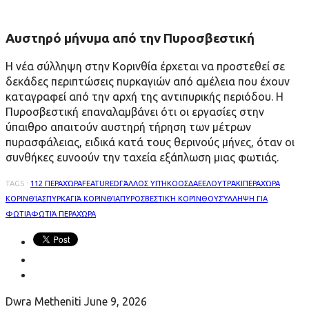
Αυστηρό μήνυμα από την Πυροσβεστική
Η νέα σύλληψη στην Κορινθία έρχεται να προστεθεί σε
δεκάδες περιπτώσεις πυρκαγιών από αμέλεια που έχουν
καταγραφεί από την αρχή της αντιπυρικής περιόδου. Η
Πυροσβεστική επαναλαμβάνει ότι οι εργασίες στην
ύπαιθρο απαιτούν αυστηρή τήρηση των μέτρων
πυρασφάλειας, ειδικά κατά τους θερινούς μήνες, όταν οι
συνθήκες ευνοούν την ταχεία εξάπλωση μιας φωτιάς.
TAGS :
112 ΠΕΡΑΧΏΡΑ
FEATURED
ΓΆΛΛΟΣ ΥΠΉΚΟΟΣ
ΔΑΕΕ
ΛΟΥΤΡΆΚΙ
ΠΕΡΑΧΏΡΑ
ΚΟΡΙΝΘΊΑΣ
ΠΥΡΚΑΓΙΆ ΚΟΡΙΝΘΊΑ
ΠΥΡΟΣΒΕΣΤΙΚΉ ΚΟΡΊΝΘΟΥ
ΣΎΛΛΗΨΗ ΓΙΑ
ΦΩΤΙΆ
ΦΩΤΙΆ ΠΕΡΑΧΏΡΑ
Dwra Metheniti
June 9, 2026