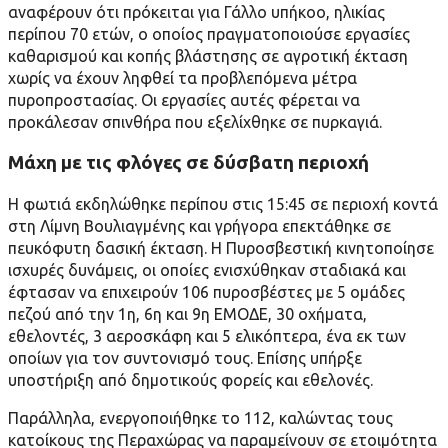
αναφέρουν ότι πρόκειται για Γάλλο υπήκοο, ηλικίας
περίπου 70 ετών, ο οποίος πραγματοποιούσε εργασίες
καθαρισμού και κοπής βλάστησης σε αγροτική έκταση
χωρίς να έχουν ληφθεί τα προβλεπόμενα μέτρα
πυροπροστασίας. Οι εργασίες αυτές φέρεται να
προκάλεσαν σπινθήρα που εξελίχθηκε σε πυρκαγιά.
Μάχη με τις φλόγες σε δύσβατη περιοχή
Η φωτιά εκδηλώθηκε περίπου στις 15:45 σε περιοχή κοντά
στη Λίμνη Βουλιαγμένης και γρήγορα επεκτάθηκε σε
πευκόφυτη δασική έκταση. Η Πυροσβεστική κινητοποίησε
ισχυρές δυνάμεις, οι οποίες ενισχύθηκαν σταδιακά και
έφτασαν να επιχειρούν
106 πυροσβέστες
με 5 ομάδες
πεζού από την 1η, 6η και 9η ΕΜΟΔΕ, 30 οχήματα,
εθελοντές, 3 αεροσκάφη και 5 ελικόπτερα, ένα εκ των
οποίων για τον συντονισμό τους. Επίσης υπήρξε
υποστήριξη από δημοτικούς φορείς και εθελονές.
Παράλληλα, ενεργοποιήθηκε το 112, καλώντας τους
κατοίκους της Περαχώρας να παραμείνουν σε ετοιμότητα