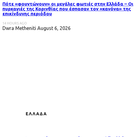
Πότε «φουντώνουν» οι μεγάλες φωτιές στην Ελλάδα – Οι
πυρκαγιές της Κορινθίας που έσπασαν τον «κανόνα» της
επικίνδυνης περιόδου
14 HOURS AGO
Dwra Metheniti
August 6, 2026
ΕΛΛΑΔΑ