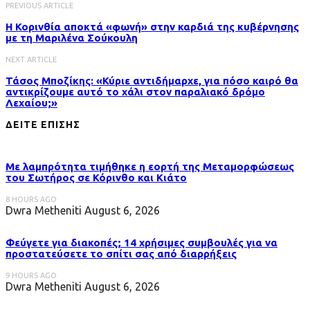
PREVIOUS ARTICLE
Η Κορινθία αποκτά «φωνή» στην καρδιά της κυβέρνησης
με τη Μαριλένα Σούκουλη
NEXT ARTICLE
Τάσος Μποζίκης: «Κύριε αντιδήμαρχε, για πόσο καιρό θα
αντικρίζουμε αυτό το χάλι στον παραλιακό δρόμο
Λεχαίου;»
ΔΕΙΤΕ ΕΠΙΣΗΣ
Με λαμπρότητα τιμήθηκε η εορτή της Μεταμορφώσεως
του Σωτήρος σε Κόρινθο και Κιάτο
8 HOURS AGO
Dwra Metheniti
August 6, 2026
Φεύγετε για διακοπές; 14 χρήσιμες συμβουλές για να
προστατεύσετε το σπίτι σας από διαρρήξεις
9 HOURS AGO
Dwra Metheniti
August 6, 2026